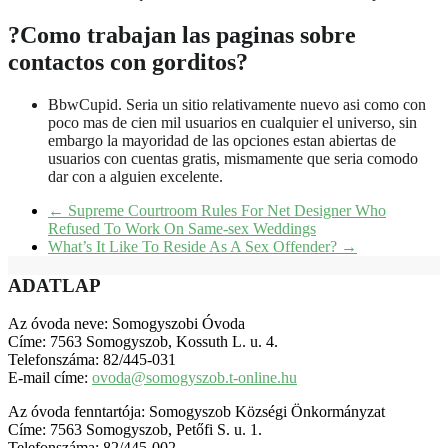
?Como trabajan las paginas sobre
contactos con gorditos?
BbwCupid. Seri­a un sitio relativamente nuevo asi­ como con
poco mas de cien mil usuarios en cualquier el universo, sin
embargo la mayoridad de las opciones estan abiertas de
usuarios con cuentas gratis, mismamente que seri­a comodo
dar con a alguien excelente.
←
Supreme Courtroom Rules For Net Designer Who
Refused To Work On Same-sex Weddings
What’s It Like To Reside As A Sex Offender?
→
ADATLAP
Az óvoda neve: Somogyszobi Óvoda
Címe: 7563 Somogyszob, Kossuth L. u. 4.
Telefonszáma: 82/445-031
E-mail címe:
ovoda@somogyszob.t-online.hu
Az óvoda fenntartója: Somogyszob Községi Önkormányzat
Címe: 7563 Somogyszob, Petőfi S. u. 1.
Telefonszáma: 82/445-002