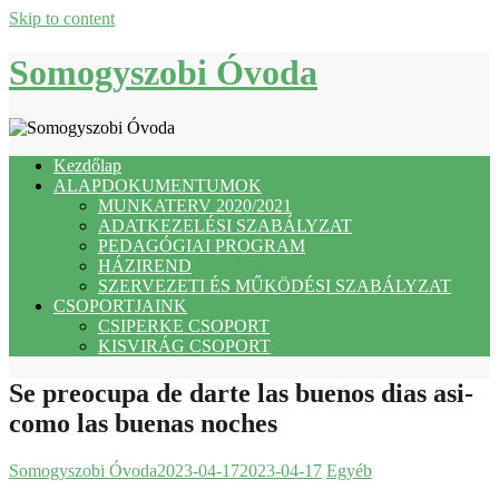
Skip to content
Somogyszobi Óvoda
Kezdőlap
ALAPDOKUMENTUMOK
MUNKATERV 2020/2021
ADATKEZELÉSI SZABÁLYZAT
PEDAGÓGIAI PROGRAM
HÁZIREND
SZERVEZETI ÉS MŰKÖDÉSI SZABÁLYZAT
CSOPORTJAINK
CSIPERKE CSOPORT
KISVIRÁG CSOPORT
Se preocupa de darte las buenos dias asi­
como las buenas noches
Somogyszobi Óvoda
2023-04-17
2023-04-17
Egyéb