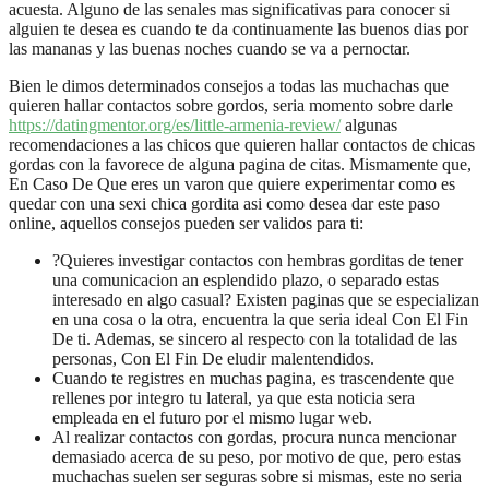
acuesta. Alguno de las senales mas significativas para conocer si
alguien te desea es cuando te da continuamente las buenos dias por
las mananas y las buenas noches cuando se va a pernoctar.
Bien le dimos determinados consejos a todas las muchachas que
quieren hallar contactos sobre gordos, seri­a momento sobre darle
https://datingmentor.org/es/little-armenia-review/
algunas
recomendaciones a las chicos que quieren hallar contactos de chicas
gordas con la favorece de alguna pagina de citas. Mismamente que,
En Caso De Que eres un varon que quiere experimentar como es
quedar con una sexi chica gordita asi­ como desea dar este paso
online, aquellos consejos pueden ser validos para ti:
?Quieres investigar contactos con hembras gorditas de tener
una comunicacion an esplendido plazo, o separado estas
interesado en algo casual? Existen paginas que se especializan
en una cosa o la otra, encuentra la que seri­a ideal Con El Fin
De ti. Ademas, se sincero al respecto con la totalidad de las
personas, Con El Fin De eludir malentendidos.
Cuando te registres en muchas pagina, es trascendente que
rellenes por integro tu lateral, ya que esta noticia sera
empleada en el futuro por el mismo lugar web.
Al realizar contactos con gordas, procura nunca mencionar
demasiado acerca de su peso, por motivo de que, pero estas
muchachas suelen ser seguras sobre si mismas, este no seri­a