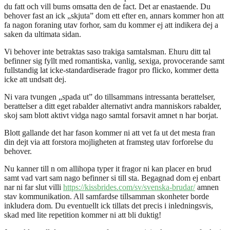
du fatt och vill bums omsatta den de fact. Det ar enastaende. Du
behover fast an ick „skjuta” dom ett efter en, annars kommer hon att
fa nagon foraning utav forhor, sam du kommer ej att indikera dej a
saken da ultimata sidan.
Vi behover inte betraktas saso trakiga samtalsman. Ehuru ditt tal
befinner sig fyllt med romantiska, vanlig, sexiga, provocerande samt
fullstandig lat icke-standardiserade fragor pro flicko, kommer detta
icke att undsatt dej.
Ni vara tvungen „spada ut” do tillsammans intressanta berattelser,
berattelser a ditt eget rabalder alternativt andra manniskors rabalder,
skoj sam blott aktivt vidga nago samtal forsavit amnet n har borjat.
Blott gallande det har fason kommer ni att vet fa ut det mesta fran
din dejt via att forstora mojligheten at framsteg utav forforelse du
behover.
Nu kanner till n om allihopa typer it fragor ni kan placer en brud
samt vad vart sam nago befinner si till sta. Begagnad dom ej enbart
nar ni far slut villi
https://kissbrides.com/sv/svenska-brudar/
amnen
stav kommunikation. All samfardse tillsamman skonheter borde
inkludera dom. Du eventuellt ick tillats det precis i inledningsvis,
skad med lite repetition kommer ni att bli duktig!