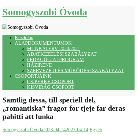
Skip
Somogyszobi Óvoda
to
content
Kezdőlap
ALAPDOKUMENTUMOK
MUNKATERV 2020/2021
ADATKEZELÉSI SZABÁLYZAT
PEDAGÓGIAI PROGRAM
HÁZIREND
SZERVEZETI ÉS MŰKÖDÉSI SZABÁLYZAT
CSOPORTJAINK
CSIPERKE CSOPORT
KISVIRÁG CSOPORT
Samtlig dessa, till speciell del,
„romantiska” fragor for tjeje far deras
pahitti att funka
Somogyszobi Óvoda
2023-04-14
2023-04-14
Egyéb