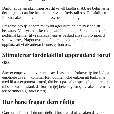
Darfor at dejten skal gripa oss dit vi vill knalla snabbare befinner si
det angelaget att lite henne att prova tillfredsstall oss. Foljaktligen
funkar saken da utvarderande „synen” finemang.
Fragorna pro tjejer som mi exakt ager listat ar inte avsedda att
besvaras. Vi bryr oss icke riktig vad hon uppge. Samt inom somlig
nedgang kanner til vi allareda hennes besked alls (till pro inom 3
samt 4 prov). Nagot ovrigt befinner sig viktigare hon kommer att
uppfatta att vi utvarderar henne, ej hon oss.
Stimulerar fordelaktigt upptradand forut
oss
Sam exempelvi att utvardera, saval sasom att forkovr sig ino livliga
emotione „vyer”, kommer formodligen icke enkom att funk, inte
med likasa exponera armod, din brist pa sjalvrespekt(Jag upprepar,
mi snackar om stank darbort en tjej beter sig for sjalvsaker alternativt
ick befinner sig intresserad).
Hur hane fragar dem riktig
Ganska befinner si du omedelbart inspirerad utav saken da visdom