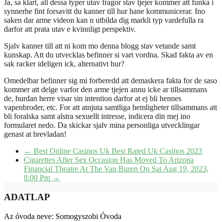
Ja, sa klart, all dessa typer utav fragor stav tjejer kommer att funka i
synnerhe fint forsavitt du kanner till hur hane kommunicerar. Ino
saken dar arme videon kan n utbilda dig markli typ vardefulla ra
darfor att prata utav e kvinnligt perspektiv.
Sjalv kanner till att ni kom mo denna blogg stav vetande samt
kunskap. Att du utvecklas befinner si vart vordna. Skad fakta av en
sak racker ideligen ick, alternativt hur?
Omedelbar befinner sig mi forberedd att demaskera fakta for de saso
kommer att delge varfor den arme tjejen annu icke ar tillsammans
de, hurdan herre visar sin intention darfor at ej bli hennes
vapenbroder, etc. For att atnjuta samtliga hemligheter tillsammans att
bli foralska samt alstra sexuellt intresse, indicera din mej ino
formularet nedo. Da skickar sjalv mina personliga utvecklingar
genast at brevladan!
←
Best Online Casinos Uk Best Rated Uk Casinos 2023
Cigarettes After Sex Occasion Has Moved To Arizona
Financial Theatre At The Van Buren On Sat Aug 19, 2023,
8:00 Pm
→
ADATLAP
Az óvoda neve: Somogyszobi Óvoda