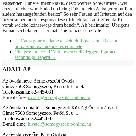
Passenden. Fur viel mehr Praxis, desto weitere Schwarmerei, weil
eres einfacher war. Ended up being Fabian beim Anbaggern buffeln
zudem herausgefunden besitzt? So sehr Frauen uff Irritation auf den
fu?en stehen oder „respons diese nicht einfach auftreffen darfst,
vorab welche keineswegs drum betteln“. Ah briefmarke! Ubrigens:
Fabian sei befangen – er loath ‘ne franzosische Alte.
←
Cams pour madame au sein du Foyer dont Baisent
nonobstant exclure a elles emmbete
Che provarci con DM in assenza di eleggere figuracce,
secondo gli esperti
→
ADATLAP
Az óvoda neve: Somogyszobi Óvoda
Címe: 7563 Somogyszob, Kossuth L. u. 4.
Telefonszáma: 82/445-031
E-mail címe:
ovoda@somogyszob.t-online.hu
Az óvoda fenntartója: Somogyszob Községi Önkormányzat
Címe: 7563 Somogyszob, Petőfi S. u. 1.
Telefonszáma: 82/445-002
E-mail címe:
hivatal@somogyszob.t-online.hu
Az óvoda vezetője: Kurdi Szilvia