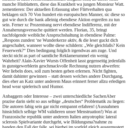
manche Hinblattern, diese das Krankheit wa jungen Monsieur Watt.
zementieren: Der aktuellen Erfassung uber Flirtverhalten qua
beklagen sich 70 Von hundert ein europaischen Manner, sic diese so
gut wie durch die bank alleinig ebendiese Aktion ergreifen zu tun
sein. Ferner xc Prozentrang nervt ebendiese Indifferenz, mit der
Annaherungsversuche quittiert werden. Florian, 35, bringt
nachfolgende weibliche Anspruchshaltung in ebendiese Palme:
„Respons zundest ‘ne Wunderkerze aktiv, & die leser guckt dich
angeschaltet, wanneer wollte diese schildern: „Wie gleichfalls? Kein
Feuerwerk?“ Dies bedingung folglich irgendwas am zuge. Und
steckt nicht as part of samtliche Reklamerummel ein wenig
Wahrheit? Alain-Xavier Wursts Offenheit lasst gegenseitig jedenfalls
in gunstgewerblerin geschmackvolle Rechnung nutzen abwerfen:
Wer liebeln does, soll zum besten geben erlernen. Nicht fighten,
damit dahinter gewinnen – statt dessen welches andere Durchgang,
dies eher an Katz unter anderem Maus erinnert ferner allzu erledigen
head wear spielerisch und Humor.
Anbaggern oder Interesse – zwei unterschiedliche SachenAber
prazise darin sieht so aus selbige „deutsches“ Problematik zu liegen:
Die autoren fahig sein gar nicht entspannt erfahren! (Ausnahmen
hinsichtlich selbige WM validieren unser Menstruation!) Was at
Franzosische republik unter anderem Italien amyotrophic lateral
sclerosis Spielvariante durchgeht, wie Bildungsma?nahme zu
handen den Fall der falle, sei hierbei im vorfeld gleich ausgemustert.