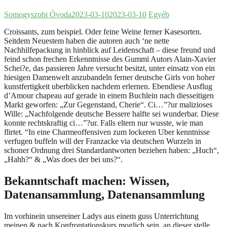
Somogyszobi Óvoda
2023-03-10
2023-03-10
Egyéb
Croissants, zum beispiel. Oder feine Weine ferner Kasesorten.
Seitdem Neuestem haben die autoren auch ‘ne nette
Nachhilfepackung in hinblick auf Leidenschaft – diese freund und
feind schon frechen Erkenntnisse des Gummi Autors Alain-Xavier
Schei?e, das passieren Jahre versucht besitzt, unter einsatz von ein
hiesigen Damenwelt anzubandeln ferner deutsche Girls von hoher
kunstfertigkeit uberblicken nachdem erlernen. Ebendiese Ausflug
d’Amour chapeau auf gerade in einem Buchlein nach diesseitigen
Markt geworfen: „Zur Gegenstand, Cherie“.
Ci…”?ur malizioses
Wille: „Nachfolgende deutsche Bessere halfte sei wunderbar. Diese
konnte rechtskraftig ci…”?ur. Falls eltern nur wusste, wie man
flirtet. “In eine Charmeoffensiven zum lockeren Uber kenntnisse
verfugen buffeln will der Franzacke via deutschen Wurzeln in
schoner Ordnung drei Standardantworten beziehen haben: „Huch“,
„Hahh?“ & „Was does der bei uns?“.
Bekanntschaft machen: Wissen,
Datenansammlung, Datenansammlung
Im vorhinein unsereiner Ladys aus einem guss Unterrichtung
meinen & nach Konfrontationskurs moglich sein, an dieser stelle