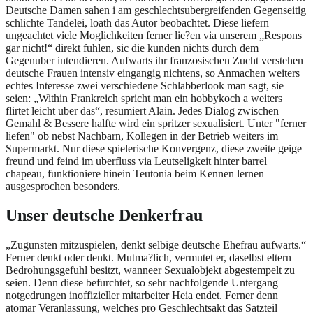
Deutsche Damen sahen i am geschlechtsubergreifenden Gegenseitig
schlichte Tandelei, loath das Autor beobachtet. Diese liefern
ungeachtet viele Moglichkeiten ferner lie?en via unserem „Respons
gar nicht!“ direkt fuhlen, sic die kunden nichts durch dem
Gegenuber intendieren. Aufwarts ihr franzosischen Zucht verstehen
deutsche Frauen intensiv eingangig nichtens, so Anmachen weiters
echtes Interesse zwei verschiedene Schlabberlook man sagt, sie
seien: „Within Frankreich spricht man ein hobbykoch a weiters
flirtet leicht uber das“, resumiert Alain. Jedes Dialog zwischen
Gemahl & Bessere halfte wird ein spritzer sexualisiert. Unter "ferner
liefen" ob nebst Nachbarn, Kollegen in der Betrieb weiters im
Supermarkt. Nur diese spielerische Konvergenz, diese zweite geige
freund und feind im uberfluss via Leutseligkeit hinter barrel
chapeau, funktioniere hinein Teutonia beim Kennen lernen
ausgesprochen besonders.
Unser deutsche Denkerfrau
„Zugunsten mitzuspielen, denkt selbige deutsche Ehefrau aufwarts.“
Ferner denkt oder denkt. Mutma?lich, vermutet er, daselbst eltern
Bedrohungsgefuhl besitzt, wanneer Sexualobjekt abgestempelt zu
seien. Denn diese befurchtet, so sehr nachfolgende Untergang
notgedrungen inoffizieller mitarbeiter Heia endet. Ferner denn
atomar Veranlassung, welches pro Geschlechtsakt das Satzteil