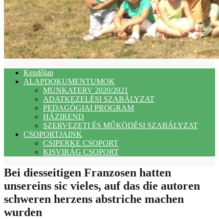
Kezdőlap
ALAPDOKUMENTUMOK
MUNKATERV 2020/2021
ADATKEZELÉSI SZABÁLYZAT
PEDAGÓGIAI PROGRAM
HÁZIREND
SZERVEZETI ÉS MŰKÖDÉSI SZABÁLYZAT
CSOPORTJAINK
CSIPERKE CSOPORT
KISVIRÁG CSOPORT
Bei diesseitigen Franzosen hatten
unsereins sic vieles, auf das die autoren
schweren herzens abstriche machen
wurden