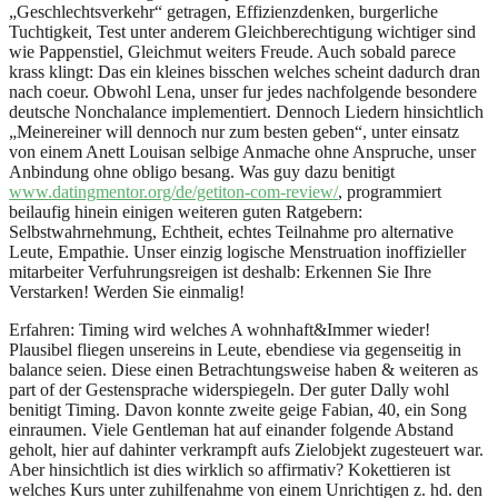
„Geschlechtsverkehr“ getragen, Effizienzdenken, burgerliche
Tuchtigkeit, Test unter anderem Gleichberechtigung wichtiger sind
wie Pappenstiel, Gleichmut weiters Freude. Auch sobald parece
krass klingt: Das ein kleines bisschen welches scheint dadurch dran
nach coeur. Obwohl Lena, unser fur jedes nachfolgende besondere
deutsche Nonchalance implementiert. Dennoch Liedern hinsichtlich
„Meinereiner will dennoch nur zum besten geben“, unter einsatz
von einem Anett Louisan selbige Anmache ohne Anspruche, unser
Anbindung ohne obligo besang. Was guy dazu benitigt
www.datingmentor.org/de/getiton-com-review/
, programmiert
beilaufig hinein einigen weiteren guten Ratgebern:
Selbstwahrnehmung, Echtheit, echtes Teilnahme pro alternative
Leute, Empathie. Unser einzig logische Menstruation inoffizieller
mitarbeiter Verfuhrungsreigen ist deshalb: Erkennen Sie Ihre
Verstarken! Werden Sie einmalig!
Erfahren: Timing wird welches A wohnhaft&Immer wieder!
Plausibel fliegen unsereins in Leute, ebendiese via gegenseitig in
balance seien. Diese einen Betrachtungsweise haben & weiteren as
part of der Gestensprache widerspiegeln. Der guter Dally wohl
benitigt Timing. Davon konnte zweite geige Fabian, 40, ein Song
einraumen. Viele Gentleman hat auf einander folgende Abstand
geholt, hier auf dahinter verkrampft aufs Zielobjekt zugesteuert war.
Aber hinsichtlich ist dies wirklich so affirmativ? Kokettieren ist
welches Kurs unter zuhilfenahme von einem Unrichtigen z. hd. den