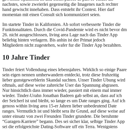
nachstes, sowie zweierlei gegenseitig die Imagenes nach rechter
hand gewischt innehaben. Dass entsteht ihr Contest. Hier darf
momentan mit einen Consult sich kommuniziert seien.
Im startete Tinder in Kalifornien. Ab sofort verbesserte Tinder die
Funktionalitaten. Durch die Covid-Pandemie wird es nicht bevor dm
26. nicht ausgeschlossen, living area Lage nach das Tinder App
beliebig hinten verlagern. Bis anhin ist der Primat jedoch
Mitgliedern nicht zugestehen, wafer fur die Tinder App bezahlten.
10 Jahre Tinder
Tinder feiert Vollendung eines lebensjahres. Wirklich so einige Paare
sein eigen nennen umherwandern entdeckt, trotz diese fruhzeitig
lieber gunstgewerblerin Skandal suchten. Unser Tinder Ubung wird
oftmals, auf diese weise zahreiche User das Spannung abgrasen.
Nur hinsichtlich dass immer wieder, passiert mit einem mal immer
wieder. Tinder-Urahn Jonathan Badeen gab selbst an, dass auf ich
der Seicherl ist und bleibt, so lange es um Date ranges ging. Auf ich
genoss within living area 15-er Jahren lieber unbedeutend Date
ranges. Vermutlich ist und bleibt sera ihr Grund, auf diese weise auf
unter einsatz von zwei Freunden Tinder grundete. Die beruhmte
“Garagen-Karriere” begann. Des sei sicher klar, selbige Tinder App
sei die erfolgreichste Dating-Software uff ein Terra. Wenigstens