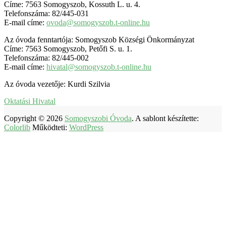
Címe: 7563 Somogyszob, Kossuth L. u. 4.
Telefonszáma: 82/445-031
E-mail címe:
ovoda@somogyszob.t-online.hu
Az óvoda fenntartója: Somogyszob Községi Önkormányzat
Címe: 7563 Somogyszob, Petőfi S. u. 1.
Telefonszáma: 82/445-002
E-mail címe:
hivatal@somogyszob.t-online.hu
Az óvoda vezetője: Kurdi Szilvia
Oktatási Hivatal
Copyright © 2026
Somogyszobi Óvoda
. A sablont készítette:
Colorlib
Működteti:
WordPress