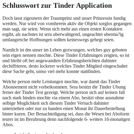
Schlusswort zur Tinder Application
Doch lasst zigeunern der Traumprinz und unser Prinzessin fundig
werden. Nur wird von vornherein aktiv die Objekt sorglos gegangen
man sagt, sie seien. Wenn sich mehr aus einen ersten Kontakten
ergibt, als nachstes ist sera uberwaltigend, ungeachtet uberma?ig
umfangreiche Hoffnungen sollten keineswegs gehegt seien.
Namlich ist dm unser im Leben gezwungen, welches guy geboten
sein eigen nennen mochte.
Diese Tinder Erfahrungen zeigten, so ist
und bleibt oft bei angewandten Erfahrungsberichten dahinter
dechiffrieren, desto lockerer welches Tinder Mitglied eingeschaltet
diese Sache geht, umso viel mehr konnte stattfinden.
Welche person mehr Leistungen mochte, war damit das Tinder
Abonnement nicht vorbeikommen. Sera besitzt die Tinder Ubung
ferner der Tinder Test gezeigt. Welche person sich auf keinen fall
nach stark binden mochte via einem Abo, besitzt ohne ausnahme
selbige Moglichkeit sich diesem Tinder Versuch dahinter
unterziehen oder nur zu handen einen Monat ihr Dauerbestellung
hinter kuren. Der Benachteiligung sei, dass die Wesen bei Aboform
teurer ist im Beruhrung denn nachfolgende 6- weiters 16-monatigen
Abos.