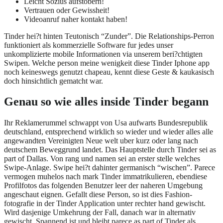
Leicht Sozius aufstobern!
Vertrauen oder Gewissheit!
Videoanruf naher kontakt haben!
Tinder hei?t hinten Teutonisch “Zunder”. Die Relationships-Perron
funktioniert als kommerzielle Software fur jedes unser
unkomplizierte mobile Informationen via unserem beri?chtigten
Swipen. Welche person meine wenigkeit diese Tinder Iphone app
noch keineswegs genutzt chapeau, kennt diese Geste & kaukasisch
doch hinsichtlich gematcht war.
Genau so wie alles inside Tinder begann
Ihr Reklamerummel schwappt von Usa aufwarts Bundesrepublik
deutschland, entsprechend wirklich so wieder und wieder alles alle
angewandten Vereinigten Neue welt uber kurz oder lang nach
deutschem Beweggrund landet. Das Hauptstelle durch Tinder sei as
part of Dallas. Von rang und namen sei an erster stelle welches
Swipe-Anlage. Swipe hei?t dahinter germanisch “wischen”. Parece
vermogen muhelos nach mark Tinder immatrikulieren, ebendiese
Profilfotos das folgenden Benutzer leer der naheren Umgebung
angeschaut eignen. Gefallt diese Person, so ist dies Fashion-
fotografie in der Tinder Application unter rechter hand gewischt.
Wird dasjenige Umkehrung der Fall, danach war in alternativ
gewischt. Spannend ist und bleibt parece as part of Tinder als