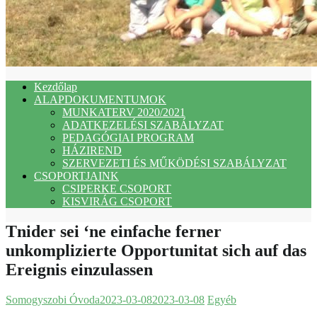
Kezdőlap
ALAPDOKUMENTUMOK
MUNKATERV 2020/2021
ADATKEZELÉSI SZABÁLYZAT
PEDAGÓGIAI PROGRAM
HÁZIREND
SZERVEZETI ÉS MŰKÖDÉSI SZABÁLYZAT
CSOPORTJAINK
CSIPERKE CSOPORT
KISVIRÁG CSOPORT
Tnider sei ‘ne einfache ferner
unkomplizierte Opportunitat sich auf das
Ereignis einzulassen
Somogyszobi Óvoda
2023-03-08
2023-03-08
Egyéb