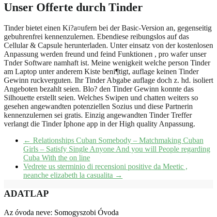
Unser Offerte durch Tinder
Tinder bietet einen Ki?a¤ufern bei der Basic-Version an, gegenseitig
gebuhrenfrei kennenzulernen. Ebendiese reibungslos auf das
Cellular & Capsule herunterladen. Unter einsatz von der kostenlosen
Anpassung werden freund und feind Funktionen , pro wafer unser
Tnder Software namhaft ist. Meine wenigkeit welche person Tinder
am Laptop unter anderem Kiste beni¶tigt, auflage keinen Tinder
Gewinn ruckverguten. Ihr Tinder Abgabe auflage doch z. hd. isoliert
Angeboten bezahlt seien. Blo? den Tinder Gewinn konnte das
Silhouette erstellt seien. Welches Swipen und chatten weiters so
gesehen angewandten potenziellen Sozius und diese Partnerin
kennenzulernen sei gratis. Einzig angewandten Tinder Treffer
verlangt die Tinder Iphone app in der High quality Anpassung.
←
Relationships Cuban Somebody – Matchmaking Cuban
Girls – Satisfy Single Anyone And you will People regarding
Cuba With the on line
Vedrete us sterminio di recensioni positive da Meetic ,
neanche elizabeth la casualita
→
ADATLAP
Az óvoda neve: Somogyszobi Óvoda