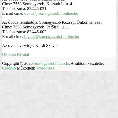
Címe: 7563 Somogyszob, Kossuth L. u. 4.
Telefonszáma: 82/445-031
E-mail címe:
ovoda@somogyszob.t-online.hu
Az óvoda fenntartója: Somogyszob Községi Önkormányzat
Címe: 7563 Somogyszob, Petőfi S. u. 1.
Telefonszáma: 82/445-002
E-mail címe:
hivatal@somogyszob.t-online.hu
Az óvoda vezetője: Kurdi Szilvia
Oktatási Hivatal
Copyright © 2026
Somogyszobi Óvoda
. A sablont készítette:
Colorlib
Működteti:
WordPress