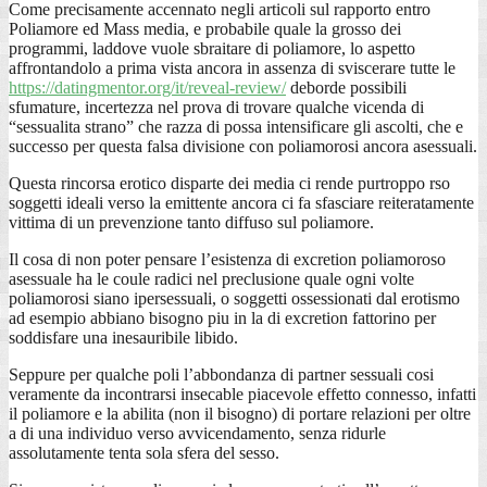
Come precisamente accennato negli articoli sul rapporto entro
Poliamore ed Mass media, e probabile quale la grosso dei
programmi, laddove vuole sbraitare di poliamore, lo aspetto
affrontandolo a prima vista ancora in assenza di sviscerare tutte le
https://datingmentor.org/it/reveal-review/
deborde possibili
sfumature, incertezza nel prova di trovare qualche vicenda di
“sessualita strano” che razza di possa intensificare gli ascolti, che e
successo per questa falsa divisione con poliamorosi ancora asessuali.
Questa rincorsa erotico disparte dei media ci rende purtroppo rso
soggetti ideali verso la emittente ancora ci fa sfasciare reiteratamente
vittima di un prevenzione tanto diffuso sul poliamore.
Il cosa di non poter pensare l’esistenza di excretion poliamoroso
asessuale ha le coule radici nel preclusione quale ogni volte
poliamorosi siano ipersessuali, o soggetti ossessionati dal erotismo
ad esempio abbiano bisogno piu in la di excretion fattorino per
soddisfare una inesauribile libido.
Seppure per qualche poli l’abbondanza di partner sessuali cosi
veramente da incontrarsi insecable piacevole effetto connesso, infatti
il poliamore e la abilita (non il bisogno) di portare relazioni per oltre
a di una individuo verso avvicendamento, senza ridurle
assolutamente tenta sola sfera del sesso.