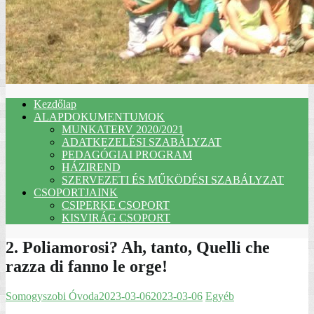
Kezdőlap
ALAPDOKUMENTUMOK
MUNKATERV 2020/2021
ADATKEZELÉSI SZABÁLYZAT
PEDAGÓGIAI PROGRAM
HÁZIREND
SZERVEZETI ÉS MŰKÖDÉSI SZABÁLYZAT
CSOPORTJAINK
CSIPERKE CSOPORT
KISVIRÁG CSOPORT
2. Poliamorosi? Ah, tanto, Quelli che
razza di fanno le orge!
Somogyszobi Óvoda
2023-03-06
2023-03-06
Egyéb