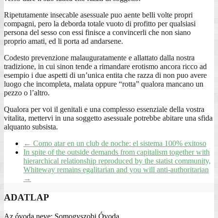
Ripetutamente insecable asessuale puo aente belli volte propri
compagni, pero la deborda totale vuoto di profitto per qualsiasi
persona del sesso con essi finisce a convincerli che non siano
proprio amati, ed li porta ad andarsene.
Codesto prevenzione malauguratamente e allattato dalla nostra
tradizione, in cui sinon tende a rimandare erotismo ancora ricco ad
esempio i due aspetti di un’unica entita che razza di non puo avere
luogo che incompleta, malata oppure “rotta” qualora mancano un
pezzo o l’altro.
Qualora per voi il genitali e una complesso essenziale della vostra
vitalita, mettervi in una soggetto asessuale potrebbe abitare una sfida
alquanto subsista.
←
Como atar en un club de noche: el sistema 100% exitoso
In spite of the outside demands from capitalism together with
hierarchical relationship reproduced by the statist community,
Whiteway remains egalitarian and you will anti-authoritarian
→
ADATLAP
Az óvoda neve: Somogyszobi Óvoda