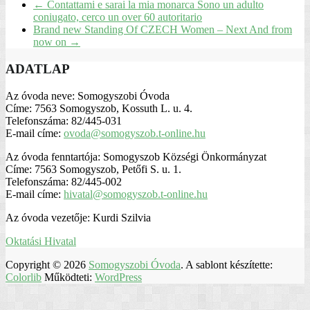
←
Contattami e sarai la mia monarca Sono un adulto
coniugato, cerco un over 60 autoritario
Brand new Standing Of CZECH Women – Next And from
now on
→
ADATLAP
Az óvoda neve: Somogyszobi Óvoda
Címe: 7563 Somogyszob, Kossuth L. u. 4.
Telefonszáma: 82/445-031
E-mail címe:
ovoda@somogyszob.t-online.hu
Az óvoda fenntartója: Somogyszob Községi Önkormányzat
Címe: 7563 Somogyszob, Petőfi S. u. 1.
Telefonszáma: 82/445-002
E-mail címe:
hivatal@somogyszob.t-online.hu
Az óvoda vezetője: Kurdi Szilvia
Oktatási Hivatal
Copyright © 2026
Somogyszobi Óvoda
. A sablont készítette:
Colorlib
Működteti:
WordPress