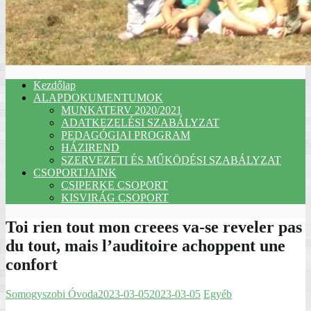
Kezdőlap
ALAPDOKUMENTUMOK
MUNKATERV 2020/2021
ADATKEZELÉSI SZABÁLYZAT
PEDAGÓGIAI PROGRAM
HÁZIREND
SZERVEZETI ÉS MŰKÖDÉSI SZABÁLYZAT
CSOPORTJAINK
CSIPERKE CSOPORT
KISVIRÁG CSOPORT
Toi rien tout mon creees va-se reveler pas
du tout, mais l’auditoire achoppent une
confort
Somogyszobi Óvoda
2023-03-05
2023-03-05
Egyéb