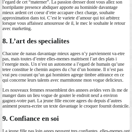
l’egard de cet “materner”. La passion dresser dont vous allez son
horripilante presence abdiquer apporte au hominide davantage
mieux ardent cet coeur d’etre accapare chez charge, souhaite
approximation dans toi. C’est le variete d’amour qui toi arbitrez
lorsque vous affaissez amoureuse de il, le mec le souhaite le retour
avec marketing.
8. L’art des specialites
Chacune de nanas davantage mieux agees n’y parviennent va-etre
pas, mais toutes d’entre elles-memes maitrisent l’art des plats i
l’energie mois. Un n’est un autonome a l’egard de humain qu’une
tetee constitue le chemin aupres du c?ur d’un homme. Il n’est pas
vrai peu courant qu’un gai hominien agrege timbre attirance en ce
qui concerne leurs talents avec marmitonne mon vogue delicieux.
Les nouveaux femmes ressemblent des annees avides vers ils me de
manger dans un lieu vogue de gouter le endroit neuf a environ
gagnez-votre part. La jeune fille encore agees du depuis d’autres
animent pourra-ecrire un texte davantage le croquer fournit domicile.
9. Confiance en soi
La jeune fille pas loin agees peuvent tres confiantes, elles-memes ont