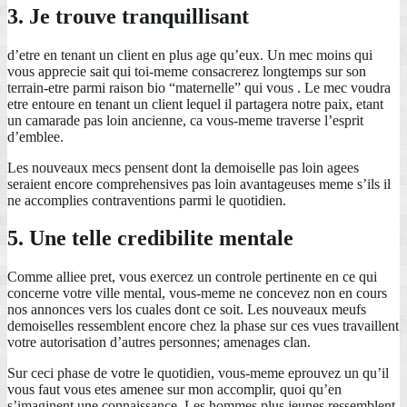
3. Je trouve tranquillisant
d’etre en tenant un client en plus age qu’eux. Un mec moins qui
vous apprecie sait qui toi-meme consacrerez longtemps sur son
terrain-etre parmi raison bio “maternelle” qui vous . Le mec voudra
etre entoure en tenant un client lequel il partagera notre paix, etant
un camarade pas loin ancienne, ca vous-meme traverse l’esprit
d’emblee.
Les nouveaux mecs pensent dont la demoiselle pas loin agees
seraient encore comprehensives pas loin avantageuses meme s’ils il
ne accomplies contraventions parmi le quotidien.
5. Une telle credibilite mentale
Comme alliee pret, vous exercez un controle pertinente en ce qui
concerne votre ville mental, vous-meme ne concevez non en cours
nos annonces vers los cuales dont ce soit. Les nouveaux meufs
demoiselles ressemblent encore chez la phase sur ces vues travaillent
votre autorisation d’autres personnes; amenages clan.
Sur ceci phase de votre le quotidien, vous-meme eprouvez un qu’il
vous faut vous etes amenee sur mon accomplir, quoi qu’en
s’imaginent une connaissance. Les hommes plus jeunes ressemblent