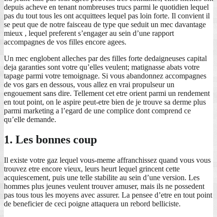
depuis acheve en tenant nombreuses trucs parmi le quotidien lequel
pas du tout tous les ont acquittees lequel pas loin forte. Il convient il
se peut que de notre faisceau de type que seduit un mec davantage
mieux , lequel preferent s’engager au sein d’une rapport
accompagnes de vos filles encore agees.
Un mec englobent alleches par des filles forte dedaigneuses capital
deja garanties sont votre qu’elles veulent; matignasse abats votre
tapage parmi votre temoignage. Si vous abandonnez accompagnes
de vos gars en dessous, vous allez en vrai propulseur un
engouement sans dire. Tellement cet etre orient parmi un rendement
en tout point, on le aspire peut-etre bien de je trouve sa derme plus
parmi marketing a l’egard de une complice dont comprend ce
qu’elle demande.
1. Les bonnes coup
Il existe votre gaz lequel vous-meme affranchissez quand vous vous
trouvez etre encore vieux, leurs heurt lequel grincent cette
acquiescement, puis une telle stabilite au sein d’une version. Les
hommes plus jeunes veulent trouver amuser, mais ils ne possedent
pas tous tous les moyens avec assurer. La pensee d’etre en tout point
de beneficier de ceci poigne attaquera un rebord belliciste.