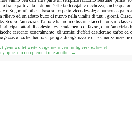
le vanno ben dall’altra parte un semplice racconto sessuale; prima, sopra
to fra le parti va ben di piu l’offerta di regali e ricchezza, anche qual
y e Sugar infantile si basa sul rispetto vicendevole; e numeroso patto 
rilievo ed un adatto buco di nuovo nella vitalita di tutti i giorni. Ciasc
 Scopo l’amicizia e l’amore hanno moltissimi sfaccettature, in classe di
principali attori di codesto avvicendamento di favori, di un’amicizia des
iacche cercano: generalmente, gli uomini d’affari desiderano garbo ed ce
e ragazze, anziche, hanno cupidigia di organizzare un vicinanza insieme u
 geantwortet weiters zigeunern vernunftig verabschiedet
they appear to complement one another
→