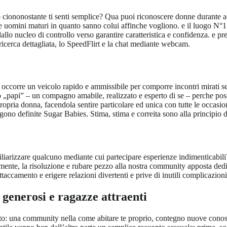
o ciononostante ti senti semplice? Qua puoi riconoscere donne durante a
 uomini maturi in quanto sanno colui affinche vogliono. e il luogo N°1 
dallo nucleo di controllo verso garantire caratteristica e confidenza. e p
a ricerca dettagliata, lo SpeedFlirt e la chat mediante webcam.
 occorre un veicolo rapido e ammissibile per comporre incontri mirati se
oro „papi” – un compagno amabile, realizzato e esperto di se – perche po
propria donna, facendola sentire particolare ed unica con tutte le occa
ngono definite Sugar Babies. Stima, stima e correita sono alla principi
amiliarizzare qualcuno mediante cui partecipare esperienze indimentica
mente, la risoluzione e rubare pezzo alla nostra community apposta ded
taccamento e erigere relazioni divertenti e prive di inutili complicazion
generosi e ragazze attraenti
o: una community nella come abitare te proprio, contegno nuove conosce