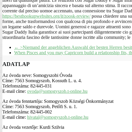
liberi da qualunque paura. Le relazioni con Sugar Daddy e Sugar infanti
appannaggio di un’amicizia sincera e basata sul alterno stima. Il raccon
corrente dal preciso uomoe accennato, una connessione tra Sugar Dadd
https://besthookupwebsites.org/it/zoosk-review/
possa chiedere una sua 
forme, anche trasformandosi con qualcosa di piu profondo e avvincente.
un legame saldo e durevole. Uomini generosi e ragazze attraenti sono i 
Sugar Daddy Italia garantisce ai suoi partecipanti diligentemente cio g
straordinaria fascino delle tantissime donne iscritte alla community; l
←
>Niemand der angeblichen Auswahl der besten Herren besitzt
When Pisces and you may Capricorn build a relationship fits, 
ADATLAP
Az óvoda neve: Somogyszobi Óvoda
Címe: 7563 Somogyszob, Kossuth L. u. 4.
Telefonszáma: 82/445-031
E-mail címe:
ovoda@somogyszob.t-online.hu
Az óvoda fenntartója: Somogyszob Községi Önkormányzat
Címe: 7563 Somogyszob, Petőfi S. u. 1.
Telefonszáma: 82/445-002
E-mail címe:
hivatal@somogyszob.t-online.hu
Az óvoda vezetője: Kurdi Szilvia