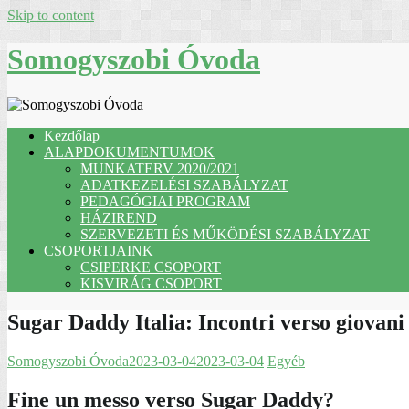
Skip to content
Somogyszobi Óvoda
Kezdőlap
ALAPDOKUMENTUMOK
MUNKATERV 2020/2021
ADATKEZELÉSI SZABÁLYZAT
PEDAGÓGIAI PROGRAM
HÁZIREND
SZERVEZETI ÉS MŰKÖDÉSI SZABÁLYZAT
CSOPORTJAINK
CSIPERKE CSOPORT
KISVIRÁG CSOPORT
Sugar Daddy Italia: Incontri verso giovan
Somogyszobi Óvoda
2023-03-04
2023-03-04
Egyéb
Fine un messo verso Sugar Daddy?