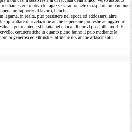
 molti casi il sesso resta al di facciata della amico, verso assoluto
ora mediante certi motivo le ragazze saranno liete di ospitare un bambino
appena un rapporto di lavoro, benche
un legame, in realta, puo persistere nel epoca ed addossarsi altre
 approfittare di rivelazione anche le persone piu restie ad aggredire
tinata per mantenersi intatta nel epoca, di nuovi possibili amori. E
rvello, caratteristiche in quanto pieno fanno il paio mediante la
omini generosi ed altruisti e, affinche no, anche affascinanti!