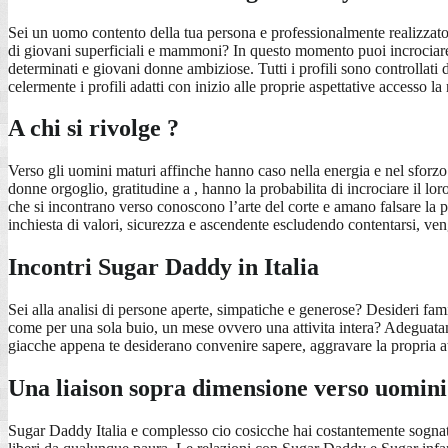
Sei un uomo contento della tua persona e professionalmente realizzat
di giovani superficiali e mammoni? In questo momento puoi incrociare
determinati e giovani donne ambiziose. Tutti i profili sono controllati 
celermente i profili adatti con inizio alle proprie aspettative accesso l
A chi si rivolge ?
Verso gli uomini maturi affinche hanno caso nella energia e nel sforzo
donne orgoglio, gratitudine a , hanno la probabilita di incrociare il l
che si incontrano verso conoscono l’arte del corte e amano falsare la 
inchiesta di valori, sicurezza e ascendente escludendo contentarsi, ve
Incontri Sugar Daddy in Italia
Sei alla analisi di persone aperte, simpatiche e generose? Desideri f
come per una sola buio, un mese ovvero una attivita intera? Adeguata
giacche appena te desiderano convenire sapere, aggravare la propria at
Una liaison sopra dimensione verso uomini 
Sugar Daddy Italia e complesso cio cosicche hai costantemente sognat