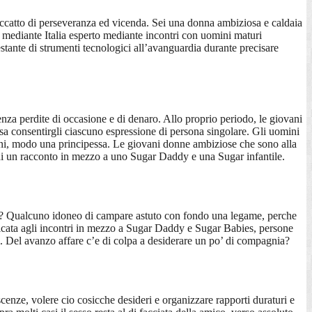
ccatto di perseveranza ed vicenda. Sei una donna ambiziosa e caldaia
mediante Italia esperto mediante incontri con uomini maturi
restante di strumenti tecnologici all’avanguardia durante precisare
nza perdite di occasione e di denaro.
Allo proprio periodo, le giovani
ssa consentirgli ciascuno espressione di persona singolare. Gli uomini
sioni, modo una principessa. Le giovani donne ambiziose che sono alla
o di un racconto in mezzo a uno Sugar Daddy e una Sugar infantile.
bili? Qualcuno idoneo di campare astuto con fondo una legame, perche
icata agli incontri in mezzo a Sugar Daddy e Sugar Babies, persone
i. Del avanzo affare c’e di colpa a desiderare un po’ di compagnia?
nze, volere cio cosicche desideri e organizzare rapporti duraturi e