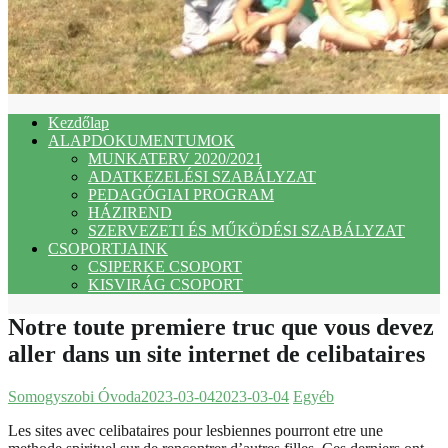
Kezdőlap
ALAPDOKUMENTUMOK
MUNKATERV 2020/2021
ADATKEZELÉSI SZABÁLYZAT
PEDAGÓGIAI PROGRAM
HÁZIREND
SZERVEZETI ÉS MŰKÖDÉSI SZABÁLYZAT
CSOPORTJAINK
CSIPERKE CSOPORT
KISVIRÁG CSOPORT
Notre toute premiere truc que vous devez
aller dans un site internet de celibataires
Somogyszobi Óvoda
2023-03-04
2023-03-04
Egyéb
Les sites avec celibataires pour lesbiennes pourront etre une