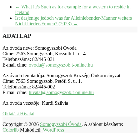
←
What it?s Such as for example for a western to reside in
Iceland
Ist dasjenige jedoch was fur Alleinlebender-Manner weiters
Nicht liierter-Frauen? (2023)
→
ADATLAP
Az óvoda neve: Somogyszobi Óvoda
Címe: 7563 Somogyszob, Kossuth L. u. 4.
Telefonszáma: 82/445-031
E-mail címe:
ovoda@somogyszob.t-online.hu
Az óvoda fenntartója: Somogyszob Községi Önkormányzat
Címe: 7563 Somogyszob, Petőfi S. u. 1.
Telefonszáma: 82/445-002
E-mail címe:
hivatal@somogyszob.t-online.hu
Az óvoda vezetője: Kurdi Szilvia
Oktatási Hivatal
Copyright © 2026
Somogyszobi Óvoda
. A sablont készítette:
Colorlib
Működteti:
WordPress