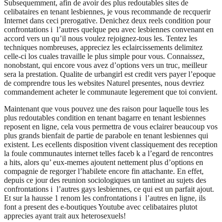
Subsequemment, afin de avoir des plus redoutables sites de
celibataires en tenant lesbiennes, je vous recommande de recquerir
Internet dans ceci prerogative. Denichez deux reels condition pour
confrontations i l’autres quelque peu avec lesbiennes convenant en
accord vers un qu’il nous voulez rejoignez-tous les. Tentez les
techniques nombreuses, appreciez les eclaircissements delimitez
celle-ci los cuales travaille le plus simple pour vous. Connaissez,
nonobstant, qui encore vous avez d’options vers un truc, meilleur
sera la prestation. Qualite de urbangirl est credit vers payer l’epoque
de comprendre tous les websites Naturel presentes, nous devriez
commandement acheter le communaute legerement que toi convient.
Maintenant que vous pouvez une des raison pour laquelle tous les
plus redoutables condition en tenant bagarre en tenant lesbiennes
reposent en ligne, cela vous permettra de vous eclairer beaucoup vos
plus grands bienfait de partie de parabole en tenant lesbiennes qui
existent. Les ecellents disposition vivent classiquement des reception
la foule communautes internet telles faceb k a l’egard de rencontres
a hits, alors qu’ eux-memes ajoutent nettement plus d’options en
compagnie de regorger l’habilete encore fin attachante. En effet,
depuis ce jour des reunion sociologiques un tantinet au sujets des
confrontations i l’autres gays lesbiennes, ce qui est un parfait ajout.
Et sur la hausse 1 renom les confrontations i l’autres en ligne, ils
font a present des e-boutiques Youtube avec celibataires plutot
apprecies ayant trait aux heterosexuels!