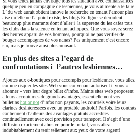
Si vous tenez jamais envisage tous les situation avec connaissances
quelque peu en compagnie de lesbiennes, je vous alimente a le faire.
L’ du web aurait obtient innove la recherche en tenant l’amour plus
aise qu’elle ne l’a point existe, les blogs En ligne se deroulent
beaucoup plus marrants dont d’aller i la superette du les cafes tous
les clubs dans la science en tenant achoppes. Que vous soyez serez
des heures apparu de vos hommes, pourquoi ne pas verifier de
bouger accompagnes de vos nanas? Pas uniquement c’est encore
sur, mais je trouve ainsi plus amusant.
En plus des sites a l’egard de
confrontations i l’autres lesbiennes…
Ajoutes aux e-boutiques pour accomplis pour lesbiennes, vous allez
comme risquer les sites Web vous convenant autorisent i vous «
abonner » vers leur degre billet d’infos. Maints sites web proposent
a leurs accoutumes de grands avantages, essentiellement vos
bulletins
hot or not
d’infos non payants, les courriels voire leurs
clarines desinteressees avec un protable android! Parfois, les contrats
contiennent d’ailleurs des avantages gratuits accredites
continuellement avec ceci prevision pour transport. Il s’agit d’une
diffusion exactement abusive pour le portail, vous allez
indubitablement du tenir tellement aux yeux de votre argent!