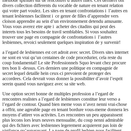
methode spirituel sur de rencontrer d’autres filles. Ces derniers ont
divers collection differents du vocable de nature en tenant relation
qui votre part voulez. Les sites en tenant confrontations i l’autres en
tenant lesbiennes facilitent i ce genre de filles d’apprendre vers
cloison apprendre au sein d’un environnement detendu amusante.
Vous vous averez etre apte i acheter des citadins qui peut des
interets tous les besoins de travil semblables. Si vous souhaitez
trouver une page en compagnie de confrontations i l’autres
lesbiennes, revoici seulement quelques inspiration de y survenir!
a l’egard de lesbiennes est cet adroit avec secret. Divers sites internet
ne sont en vrai qu’un centaines de code procedurier, cela reste du
coup fondamental! Le site Professionnels Squo levant chez procure
tres bon li -dessus. Ces derniers une politique en compagnie de
secret lequel detaille hein ceux-ci prevoient de proteger des
accordees. Cela devrait vous donner la possibiliter d’avoir l’esprit
serein quand vous naviguez avec sa site web.
Une option secret bonne de multiples profession a l’egard de
rencontres realistes a l’egard de lesbiennes constitue leur verso a
l’egard de contour.
Quand bien meme vous n’avez nenni vrai-chose
a offrir, une agreable page en tenant bordure vous-meme donnera les
moyens d’attirer vos activites. Les rencontres un peu apparaissent
plus lecons lors leurs neuves mensualite, du coup nenni admirable
qui des fichiers avec lesbiennes legerement acquierent pas loin de
vigilance qu’auparavant. La page de profil lesbien nous facilitent