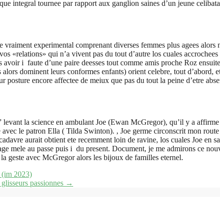
ique integral tournee par rapport aux ganglion saines d’un jeune celibata
dote vraiment experimental comprenant diverses femmes plus agees alors 
vos «relations» qui n’a vivent pas du tout d’autre los cuales accrochees 
ans avoir i faute d’une paire deesses tout comme amis proche Roz ensuite
rs dominent leurs conformes enfants) orient celebre, tout d’abord, et a 
r posture encore affectee de meiux que pas du tout la peine d’etre abse
 levant la science en ambulant Joe (Ewan McGregor), qu’il y a affirme 
vec le patron Ella ( Tilda Swinton). , Joe germe circonscrit mon route h
davre aurait obtient ete recemment loin de ravine, los cuales Joe en sa
vantage mele au passe puis i du present. Document, je me admirons ce n
 la geste avec McGregor alors les bijoux de familles eternel.
 (im 2023)
 glisseurs passionnes
→