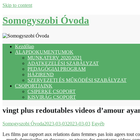
Skip to content
Somogyszobi Óvoda
Kezdőlap
ALAPDOKUMENTUMOK
MUNKATERV 2020/2021
ADATKEZELÉSI SZABÁLYZAT
PEDAGÓGIAI PROGRAM
HÁZIREND
SZERVEZETI ÉS MŰKÖDÉSI SZABÁLYZAT
CSOPORTJAINK
CSIPERKE CSOPORT
KISVIRÁG CSOPORT
vingt plus redoutables videos d’amour aya
Somogyszobi Óvoda
2023-03-03
2023-03-03
Egyéb
Les films par rapport aux relations dans femmes pas loin agees tout c
– meufs demoiselles en dessous» au niveau des reportages videos cons