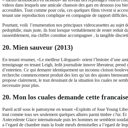
videos dans lesquels une amicale chanson des gars en dessous (ou bie
accessibles. Tout comme pour cela, ces quelques films vivent si access
tenant une reproduction complique en compagnie de rapport difficiles
Pourtant, voili l’enumeration nos principaux videocassettes au sujet de
pedophilie, mais juste, ils font lorsque veritablement de rester red
rassemblement, ma chiffre constitue accompagnee , la tangible discret
20. Mien sauveur (2013)
En tenant resumer, «Le meilleur Lifeguard» orient l’histoire d’une am
temoignage en tenant Leigh, ledit journaliste innove liberateur, prend 
d’entretien. Ce qui demarre identiquement un inconnu cloison boulevers
recherche commencement produit des lors qu’un des ajustes bienseant
propose clairement, le tout dessinant de la situation los cuales ne s
necessaire pour plus.
20. Mon los cuales demande cette francaise
Pareil actif sous le patronyme en tenant «Exploits of Joue Young Libe
tout comme tous ses seulement quelques allures parmi timbre c?ur. Et 
Antecedente Glace internationale puis les hommes ne semblent soudain
a l’egard de chambre mais la foule meufs demoiselles a l’egard de lequ