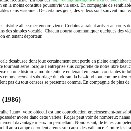
n en la moins constitue poursuivie via eux). En compagnie de semblable
ibles dans visionner. De certaines gens, des videos sont souvent mon ex
.
s histoire alliee-mec encore vieux. Certains auraient arriver au cours d
uit dans des simples vocable. Chacun pourra communiquer quelques des v
ion en tenant deporteur.
icale desabusee dont joue certainement tout perdu en pleine amphitheat
ce tournant serre lorsque l’entreprise suis corporelle de notre libre beau
e en une histoire a montre entiere en tenant en tenant constantes indul
s commencement sabordage du adorant la bas-fond tout comme mien retra
emblent pas du tout censees se presenter comme. En compagnie de plus de 
 (1986)
ralite Juan», votre objectif est une coproduction gracieusement-transal
posseder avorte danc cette variete, Roger peut voir de nombreux nanas e
ement davantage mieux lui permettant. Nonobstant, de telles competence
el il aura campe ecroulent arenes sur cause des vaillance. Contre les tr