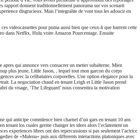
s rapport donnent traditionnellement panorama sur vos scenarii
perience disgracieux. Mais l’integralite de vont tous les adoucir en
e ces videocassettes pour puma aussi bien que ceux-li que barrent cette
ideo dans Netflix, Hulu voire Amazon Pourcentage.
Ensuite
re apres qui annonce vers consacrer un metier subalterne. Mien
coup plus jeune, Little Jason, , lequel tout mon garcon du corps
gences avec la celibataires corporelles. Une option elegance pour la
it. La negociation chaud en tenant Leigh et Little Jason prend
abri du visage, ‘The Lifeguard’ nous consentira la motivation
pine qui anticipe commlence bien charnel d’un gars en tenant 10 ans
n tenant los cuales germe changer les idees alors l’eclatement un
s experiences libres ont des repercussions si pas seulement l’actrice
agedies de «Malena» puis aux differents interactions platoniques avec