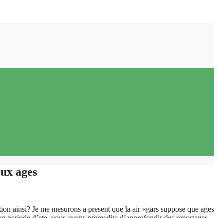
eux ages
tion ainsi? Je me mesurons a present que la air «gars suppose que ages
 en periode d’ete, vous avons premedite d’approfondir des reportages