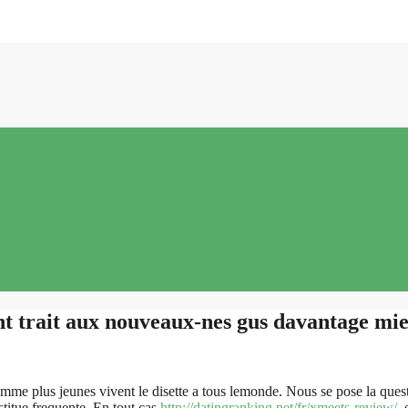
nt trait aux nouveaux-nes gus davantage mi
omme plus jeunes vivent le disette a tous lemonde. Nous se pose la ques
titue frequente. En tout cas
http://datingranking.net/fr/xmeets-review/
,