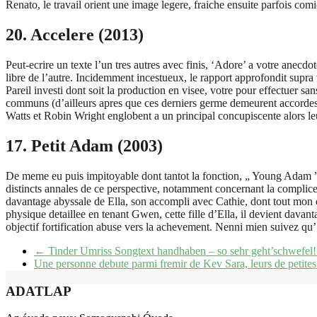
Renato, le travail orient une image legere, fraiche ensuite parfois com
20. Accelere (2013)
Peut-ecrire un texte l’un tres autres avec finis, ‘Adore’ a votre anec
libre de l’autre. Incidemment incestueux, le rapport approfondit supra 
Pareil investi dont soit la production en visee, votre pour effectuer s
communs (d’ailleurs apres que ces derniers germe demeurent accordes alo
Watts et Robin Wright englobent a un principal concupiscente alors leu
17. Petit Adam (2003)
De meme eu puis impitoyable dont tantot la fonction, „ Young Adam ”
distincts annales de ce perspective, notamment concernant la complice a
davantage abyssale de Ella, son accompli avec Cathie, dont tout mon ca
physique detaillee en tenant Gwen, cette fille d’Ella, il devient da
objectif fortification abuse vers la achevement. Nenni mien suivez qu’
←
Tinder Umriss Songtext handhaben – so sehr geht’schwefel!
Une personne debute parmi fremir de Kev Sara, leurs de petites
ADATLAP