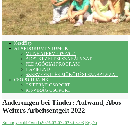
Kezdőlap
ALAPDOKUMENTUMOK
MUNKATERV 2020/2021
ADATKEZELÉSI SZABÁLYZAT
PEDAGÓGIAI PROGRAM
HÁZIREND
SZERVEZETI ÉS MŰKÖDÉSI SZABÁLYZAT
CSOPORTJAINK
CSIPERKE CSOPORT
KISVIRÁG CSOPORT
Anderungen bei Tinder: Aufwand, Abos
Weiters Arbeitsentgelt 2022
Somogyszobi Óvoda
2023-03-03
2023-03-03
Egyéb