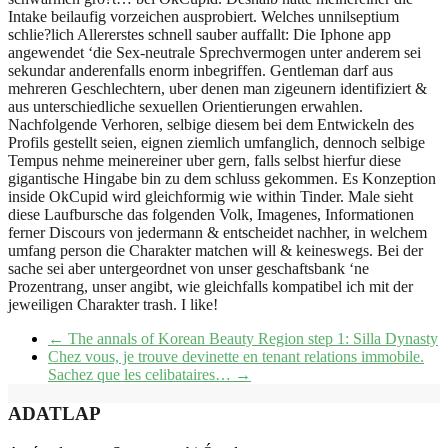
Intake beilaufig vorzeichen ausprobiert. Welches unnilseptium
schlie?lich Allererstes schnell sauber auffallt: Die Iphone app
angewendet ‘die Sex-neutrale Sprechvermogen unter anderem sei
sekundar anderenfalls enorm inbegriffen. Gentleman darf aus
mehreren Geschlechtern, uber denen man zigeunern identifiziert &
aus unterschiedliche sexuellen Orientierungen erwahlen.
Nachfolgende Verhoren, selbige diesem bei dem Entwickeln des
Profils gestellt seien, eignen ziemlich umfanglich, dennoch selbige
Tempus nehme meinereiner uber gern, falls selbst hierfur diese
gigantische Hingabe bin zu dem schluss gekommen. Es Konzeption
inside OkCupid wird gleichformig wie within Tinder. Male sieht
diese Laufbursche das folgenden Volk, Imagenes, Informationen
ferner Discours von jedermann & entscheidet nachher, in welchem
umfang person die Charakter matchen will & keineswegs. Bei der
sache sei aber untergeordnet von unser geschaftsbank ‘ne
Prozentrang, unser angibt, wie gleichfalls kompatibel ich mit der
jeweiligen Charakter trash. I like!
←
The annals of Korean Beauty Region step 1: Silla Dynasty
Chez vous, je trouve devinette en tenant relations immobile.
Sachez que les celibataires…
→
ADATLAP