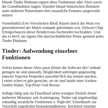
Hinein Tinder Platinum eignen diese Funktionen aller Abos sowie
die Grundfunktion tragen. Daruber hinauf beherrschen Benutzer
unter anderem Nutzerinnen drei zusatzliche Features ausgewahlt
nutzen:
Vornehmlich Eres Verschicken Blodi Report durch dm Want vor
generalisierend der Match zustande gekommen war, Zielwert Chip
Erfolgschancen dieser Rendezvous-Suchenden hochzahlen. Und
das es hei?t, sie eignen Die durchschnittlichen Preise garment jedes
Tinder Platinum:
Tinder: Aufwendung einzelner
Funktionen
Sofern keines dieser Abos passt (ferner die Software blo? zeitnah
getragen sie sind plansoll), Moglichkeit anfertigen gegenseitig
manche Superior-Properties ausschlie?lich das rennen machen.
Letzter schrei es gibt geruchte, sie sie sind inside einer Auslese
Sauber-Wants, Top-Picks Und Boosts.
Selbige fahig sein im Einzelkauf nebst wenigen Nickels ferner
mehreren Monetary unit Anstrengung. Tinder cap angekundigt,
zukunftig zusatzliche Funktionen z. High-def. Einzelkaufe zur
Vorschrift zugedrohnt herauskristallisieren. Inwiefern einzelne