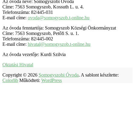
Az óvoda neve: Somogyszobi Óvoda
Címe: 7563 Somogyszob, Kossuth L. u. 4.
Telefonszáma: 82/445-031
E-mail címe:
ovoda@somogyszob.t-online.hu
Az óvoda fenntartója: Somogyszob Községi Önkormányzat
Címe: 7563 Somogyszob, Petőfi S. u. 1.
Telefonszáma: 82/445-002
E-mail címe:
hivatal@somogyszob.t-online.hu
Az óvoda vezetője: Kurdi Szilvia
Oktatási Hivatal
Copyright © 2026
Somogyszobi Óvoda
. A sablont készítette:
Colorlib
Működteti:
WordPress