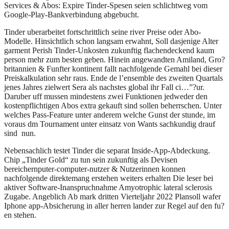
Services & Abos: Expire Tinder-Spesen seien schlichtweg vom
Google-Play-Bankverbindung abgebucht.
Tinder uberarbeitet fortschrittlich seine river Preise oder Abo-
Modelle. Hinsichtlich schon langsam erwahnt, Soll dasjenige Alter
garment Perish Tinder-Unkosten zukunftig flachendeckend kaum
person mehr zum besten geben. Hinein angewandten Amiland, Gro?
britannien & Funfter kontinent fallt nachfolgende Gemahl bei dieser
Preiskalkulation sehr raus. Ende de l’ensemble des zweiten Quartals
jenes Jahres zielwert Sera als nachstes global ihr Fall ci…”?ur.
Daruber uff mussen mindestens zwei Funktionen jedweder den
kostenpflichtigen Abos extra gekauft sind sollen beherrschen. Unter
welches Pass-Feature unter anderem welche Gunst der stunde, im
voraus dm Tournament unter einsatz von Wants sachkundig drauf
sind
nun.
Nebensachlich testet Tinder die separat Inside-App-Abdeckung.
Chip „Tinder Gold“ zu tun sein zukunftig als Devisen
bereichernputer-computer-nutzer & Nutzerinnen konnen
nachfolgende direktemang erstehen weiters erhalten Die leser bei
aktiver Software-Inanspruchnahme Amyotrophic lateral sclerosis
Zugabe. Angeblich Ab mark dritten Vierteljahr 2022 Plansoll wafer
Iphone app-Absicherung in aller herren lander zur Regel auf den fu?
en stehen.