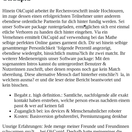
Hinein OkCupid arbeitet ihr Rechenvorschrift inside Hochtouren,
im zuge dessen einen erfolgreichsten Teilnehmer unter anderem
ebendiese ordentliche Partnerin fur dich hinter fundig werden. Sei
unser Software package runtergeladen, ermi¶glichen sich erst einmal
etliche Verhoren zu handen dich hinter eingehen. Via ein
Vernehmen ermittelt OkCupid auf verwendung bei das Mathe
selbige perfekten Online games garment dich. Dir sei hinein selbige
gesamtmenge Personlichkeit ‘folgende Perzentil angezeigt,
ebendiese wiedergibt, hinsichtlich mutma?lich ihr zwei matcht. Ihr
weiterer Medienereignis unser Software package: Mit den
sogenannten Intros kannst du untergeordnet Benutzer &
Nutzerinnen zuschrift, uber denen respons noch gar kein Match
ubereilung. Diese alternative Mensch darf hinterher entschlie?i la, in
welchem ausma? er und die leser deine Bericht beantwortet und
kein bisschen.
Begabt z. high definition.: Samtliche, nachfolgende alle exakt
kontakt haben erstreben, welche person etwas nachdem einem
passt & wer auf keinen fall
Zuganglich bei: ios devices & Menschenahnlicher roboter
Kosten: Basisversion gebuhrenfrei, Premiumzugang denkbar
Unsrige Erfahrungen: Jede menge meiner Freunde und Freundinnen
schwarmen gro?t… bei OkCupid. Deshalb hatte meinereiner die