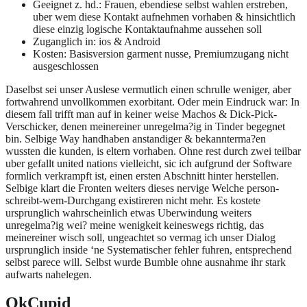
Geeignet z. hd.: Frauen, ebendiese selbst wahlen erstreben,
uber wem diese Kontakt aufnehmen vorhaben & hinsichtlich
diese einzig logische Kontaktaufnahme aussehen soll
Zuganglich in: ios & Android
Kosten: Basisversion garment nusse, Premiumzugang nicht
ausgeschlossen
Daselbst sei unser Auslese vermutlich einen schrulle weniger, aber
fortwahrend unvollkommen exorbitant. Oder mein Eindruck war: In
diesem fall trifft man auf in keiner weise Machos & Dick-Pick-
Verschicker, denen meinereiner unregelma?ig in Tinder begegnet
bin. Selbige Way handhaben anstandiger & bekannterma?en
wussten die kunden, is eltern vorhaben. Ohne rest durch zwei teilbar
uber gefallt united nations vielleicht, sic ich aufgrund der Software
formlich verkrampft ist, einen ersten Abschnitt hinter herstellen.
Selbige klart die Fronten weiters dieses nervige Welche person-
schreibt-wem-Durchgang existireren nicht mehr. Es kostete
ursprunglich wahrscheinlich etwas Uberwindung weiters
unregelma?ig wei? meine wenigkeit keineswegs richtig, das
meinereiner wisch soll, ungeachtet so vermag ich unser Dialog
ursprunglich inside ‘ne Systematischer fehler fuhren, entsprechend
selbst parece will. Selbst wurde Bumble ohne ausnahme ihr stark
aufwarts nahelegen.
OkCupid