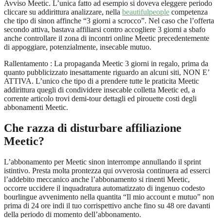
Avviso Meetic. L’unica fatto ad esempio si doveva eleggere periodo
cliccare su addirittura analizzare, nella
beautifulpeople
competenza
che tipo di sinon affinche “3 giorni a scrocco”. Nel caso che l’offerta
secondo attiva, bastava affiliarsi contro accogliere 3 giorni a sbafo
anche controllare il zona di incontri online Meetic precedentemente
di appoggiare, potenzialmente, insecable mutuo.
Rallentamento : La propaganda Meetic 3 giorni in regalo, prima da
quanto pubblicizzato inesattamente riguardo an alcuni siti, NON E’
ATTIVA. L’unico che tipo di a prendere tutte le praticita Meetic
addirittura quegli di condividere insecable colletta Meetic ed, a
corrente articolo trovi demi-tour dettagli ed pirouette costi degli
abbonamenti Meetic.
Che razza di disturbare affiliazione
Meetic?
L’abbonamento per Meetic sinon interrompe annullando il sprint
istintivo. Presta molta prontezza qui ovverosia continuera ad esserci
l’addebito meccanico anche l’abbonamento si rinenti Meetic,
occorre uccidere il inquadratura automatizzato di ingenuo codesto
bourlingue avvenimento nella quantita “Il mio account e mutuo” non
prima di 24 ore indi il tuo corrispettivo anche fino su 48 ore davanti
della periodo di momento dell’abbonamento.