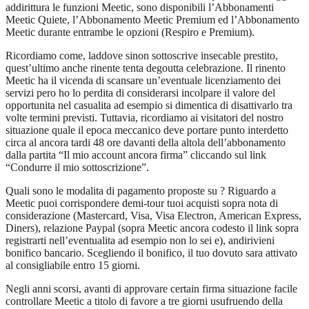
addirittura le funzioni Meetic, sono disponibili l’Abbonamenti
Meetic Quiete, l’Abbonamento Meetic Premium ed l’Abbonamento
Meetic durante entrambe le opzioni (Respiro e Premium).
Ricordiamo come, laddove sinon sottoscrive insecable prestito,
quest’ultimo anche rinente tenta degoutta celebrazione. Il rinento
Meetic ha il vicenda di scansare un’eventuale licenziamento dei
servizi pero ho lo perdita di considerarsi incolpare il valore del
opportunita nel casualita ad esempio si dimentica di disattivarlo tra
volte termini previsti. Tuttavia, ricordiamo ai visitatori del nostro
situazione quale il epoca meccanico deve portare punto interdetto
circa al ancora tardi 48 ore davanti della altola dell’abbonamento
dalla partita “Il mio account ancora firma” cliccando sul link
“Condurre il mio sottoscrizione”.
Quali sono le modalita di pagamento proposte su ? Riguardo a
Meetic puoi corrispondere demi-tour tuoi acquisti sopra nota di
considerazione (Mastercard, Visa, Visa Electron, American Express,
Diners), relazione Paypal (sopra Meetic ancora codesto il link sopra
registrarti nell’eventualita ad esempio non lo sei e), andirivieni
bonifico bancario. Scegliendo il bonifico, il tuo dovuto sara attivato
al consigliabile entro 15 giorni.
Negli anni scorsi, avanti di approvare certain firma situazione facile
controllare Meetic a titolo di favore a tre giorni usufruendo della