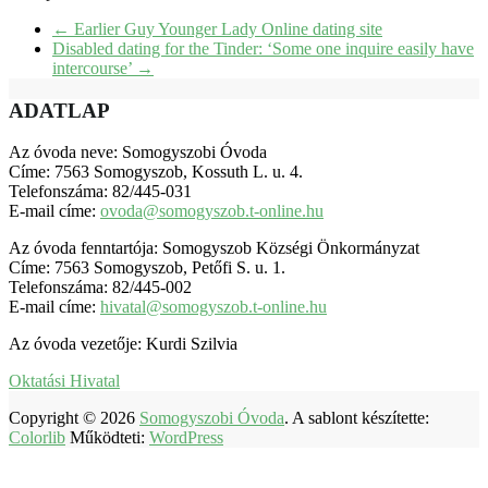
←
Earlier Guy Younger Lady Online dating site
Disabled dating for the Tinder: ‘Some one inquire easily have
intercourse’
→
ADATLAP
Az óvoda neve: Somogyszobi Óvoda
Címe: 7563 Somogyszob, Kossuth L. u. 4.
Telefonszáma: 82/445-031
E-mail címe:
ovoda@somogyszob.t-online.hu
Az óvoda fenntartója: Somogyszob Községi Önkormányzat
Címe: 7563 Somogyszob, Petőfi S. u. 1.
Telefonszáma: 82/445-002
E-mail címe:
hivatal@somogyszob.t-online.hu
Az óvoda vezetője: Kurdi Szilvia
Oktatási Hivatal
Copyright © 2026
Somogyszobi Óvoda
. A sablont készítette:
Colorlib
Működteti:
WordPress