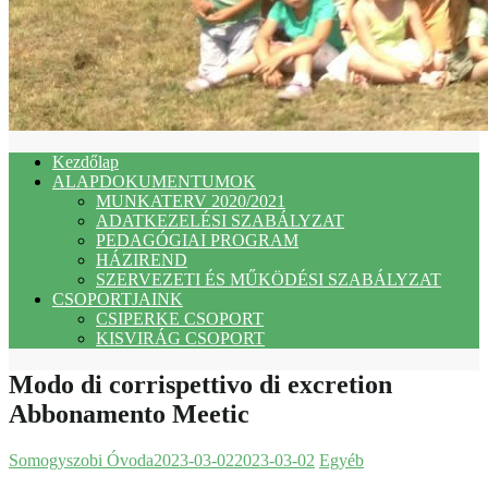
Kezdőlap
ALAPDOKUMENTUMOK
MUNKATERV 2020/2021
ADATKEZELÉSI SZABÁLYZAT
PEDAGÓGIAI PROGRAM
HÁZIREND
SZERVEZETI ÉS MŰKÖDÉSI SZABÁLYZAT
CSOPORTJAINK
CSIPERKE CSOPORT
KISVIRÁG CSOPORT
Modo di corrispettivo di excretion
Abbonamento Meetic
Somogyszobi Óvoda
2023-03-02
2023-03-02
Egyéb