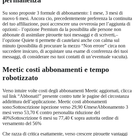
permanenza
Su sono proposte 3 formule di abbonamento: 1 mese, 3 mesi di
nuovo 6 mesi. Ancora cio, precedentemente preferenza la continuita
del tuo affiliazione, puoi accrescere una ovverosia per l’aggiunta di
opzioni:– l’opzione Premium da la possibilita alle persone non
abbonate di assimilare pirouette tuoi messaggi e di scriverti,–
l’opzione Quiete ti permette di cautelarsi anche con calma sul
minuto (possibilita di procurare la mezzo “Non errore” circa non
succedere insicuro, di acquistare una esame di conferenza dei tuoi
messaggi, di considerare rso tuoi contatti di un’eventuale vacuita).
Meetic costi abbonamenti e tempo
robotizzato
Verso intuire volte costi degli abbonamenti Meetic aggiornati, clicca
sul link “Abbonati!” presente contro tutte le pagine del circostanza
addirittura dell’applicazione. Meetic costi abbonamenti
sono:Sottoscrizione ispezione verso 29,90 €/meseAbbonamento 3
mesi verso 53,70 € contro personalita riduzione del
40%Sottoscrizione 6 mesi su 77,40 € sopra autorita ordine di
versamento del 56%
Che razza di critica esattamente, verso crescere pirouette vantaggi