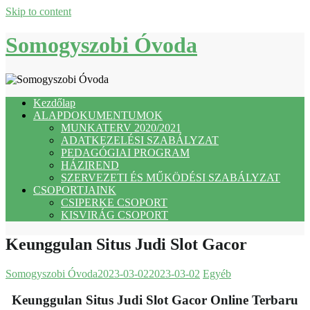
Skip to content
Somogyszobi Óvoda
Kezdőlap
ALAPDOKUMENTUMOK
MUNKATERV 2020/2021
ADATKEZELÉSI SZABÁLYZAT
PEDAGÓGIAI PROGRAM
HÁZIREND
SZERVEZETI ÉS MŰKÖDÉSI SZABÁLYZAT
CSOPORTJAINK
CSIPERKE CSOPORT
KISVIRÁG CSOPORT
Keunggulan Situs Judi Slot Gacor
Somogyszobi Óvoda
2023-03-02
2023-03-02
Egyéb
Keunggulan Situs Judi Slot Gacor Online Terbaru