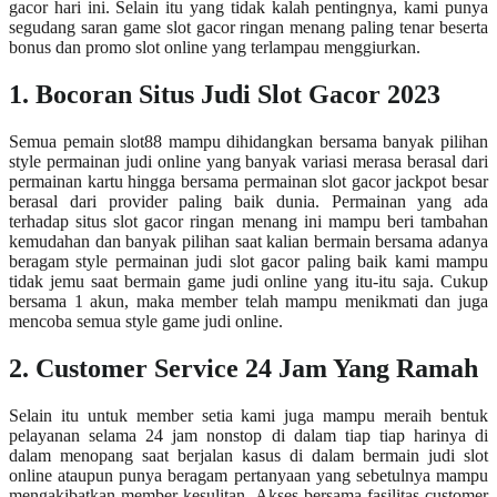
gacor hari ini. Selain itu yang tidak kalah pentingnya, kami punya
segudang saran game slot gacor ringan menang paling tenar beserta
bonus dan promo slot online yang terlampau menggiurkan.
1. Bocoran Situs Judi Slot Gacor 2023
Semua pemain slot88 mampu dihidangkan bersama banyak pilihan
style permainan judi online yang banyak variasi merasa berasal dari
permainan kartu hingga bersama permainan slot gacor jackpot besar
berasal dari provider paling baik dunia. Permainan yang ada
terhadap situs slot gacor ringan menang ini mampu beri tambahan
kemudahan dan banyak pilihan saat kalian bermain bersama adanya
beragam style permainan judi slot gacor paling baik kami mampu
tidak jemu saat bermain game judi online yang itu-itu saja. Cukup
bersama 1 akun, maka member telah mampu menikmati dan juga
mencoba semua style game judi online.
2. Customer Service 24 Jam Yang Ramah
Selain itu untuk member setia kami juga mampu meraih bentuk
pelayanan selama 24 jam nonstop di dalam tiap tiap harinya di
dalam menopang saat berjalan kasus di dalam bermain judi slot
online ataupun punya beragam pertanyaan yang sebetulnya mampu
mengakibatkan member kesulitan. Akses bersama fasilitas customer