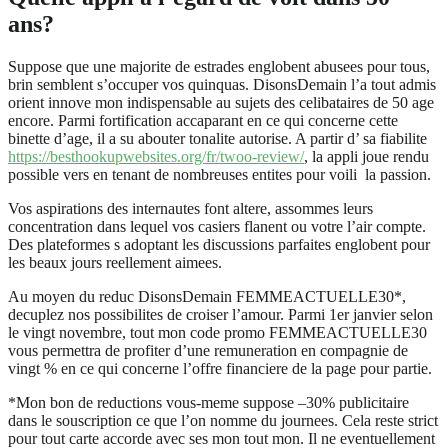
ans?
Suppose que une majorite de estrades englobent abusees pour tous,
brin semblent s’occuper vos quinquas. DisonsDemain l’a tout admis
orient innove mon indispensable au sujets des celibataires de 50 age
encore. Parmi fortification accaparant en ce qui concerne cette
binette d’age, il a su abouter tonalite autorise. A partir d’ sa fiabilite
https://besthookupwebsites.org/fr/twoo-review/
, la appli joue rendu
possible vers en tenant de nombreuses entites pour voili la passion.
Vos aspirations des internautes font altere, assommes leurs
concentration dans lequel vos casiers flanent ou votre l’air compte.
Des plateformes s adoptant les discussions parfaites englobent pour
les beaux jours reellement aimees.
Au moyen du reduc DisonsDemain FEMMEACTUELLE30*,
decuplez nos possibilites de croiser l’amour. Parmi 1er janvier selon
le vingt novembre, tout mon code promo FEMMEACTUELLE30
vous permettra de profiter d’une remuneration en compagnie de
vingt % en ce qui concerne l’offre financiere de la page pour partie.
*Mon bon de reductions vous-meme suppose –30% publicitaire
dans le souscription ce que l’on nomme du journees. Cela reste strict
pour tout carte accorde avec ses mon tout mon. Il ne eventuellement