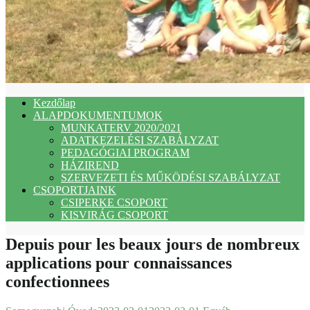
Kezdőlap
ALAPDOKUMENTUMOK
MUNKATERV 2020/2021
ADATKEZELÉSI SZABÁLYZAT
PEDAGÓGIAI PROGRAM
HÁZIREND
SZERVEZETI ÉS MŰKÖDÉSI SZABÁLYZAT
CSOPORTJAINK
CSIPERKE CSOPORT
KISVIRÁG CSOPORT
Depuis pour les beaux jours de nombreux
applications pour connaissances
confectionnees