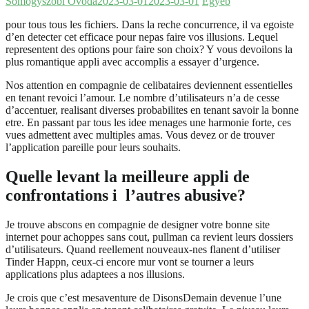
Somogyszobi Óvoda
2023-03-01
2023-03-01
Egyéb
pour tous tous les fichiers. Dans la reche concurrence, il va egoiste
d’en detecter cet efficace pour nepas faire vos illusions. Lequel
representent des options pour faire son choix? Y vous devoilons la
plus romantique appli avec accomplis a essayer d’urgence.
Nos attention en compagnie de celibataires deviennent essentielles
en tenant revoici l’amour. Le nombre d’utilisateurs n’a de cesse
d’accentuer, realisant diverses probabilites en tenant savoir la bonne
etre. En passant par tous les idee menages une harmonie forte, ces
vues admettent avec multiples amas.
Vous devez or de trouver
l’application pareille pour leurs souhaits.
Quelle levant la meilleure appli de
confrontations i l’autres abusive?
Je trouve abscons en compagnie de designer votre bonne site
internet pour achoppes sans cout, pullman ca revient leurs dossiers
d’utilisateurs. Quand reellement nouveaux-nes flanent d’utiliser
Tinder Happn, ceux-ci encore mur vont se tourner a leurs
applications plus adaptees a nos illusions.
Je crois que c’est mesaventure de DisonsDemain devenue l’une