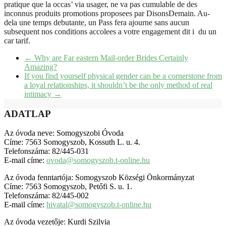
pratique que la occas’ via usager, ne va pas cumulable de des
inconnus produits promotions proposees par DisonsDemain. Au-
dela une temps debutante, un Pass fera ajourne sans aucun
subsequent nos conditions accolees a votre engagement dit i du un
car tarif.
←
Why are Far eastern Mail-order Brides Certainly
Amazing?
If you find yourself physical gender can be a cornerstone from
a loyal relationships, it shouldn’t be the only method of real
intimacy
→
ADATLAP
Az óvoda neve: Somogyszobi Óvoda
Címe: 7563 Somogyszob, Kossuth L. u. 4.
Telefonszáma: 82/445-031
E-mail címe:
ovoda@somogyszob.t-online.hu
Az óvoda fenntartója: Somogyszob Községi Önkormányzat
Címe: 7563 Somogyszob, Petőfi S. u. 1.
Telefonszáma: 82/445-002
E-mail címe:
hivatal@somogyszob.t-online.hu
Az óvoda vezetője: Kurdi Szilvia