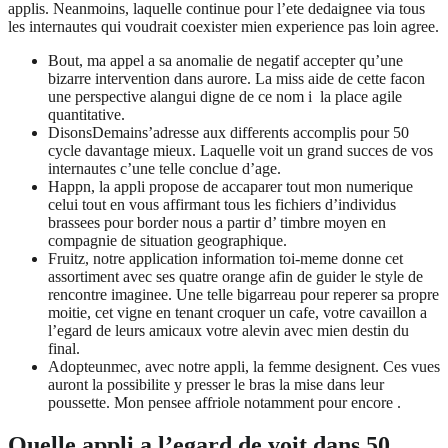
applis. Neanmoins, laquelle continue pour l’ete dedaignee via tous
les internautes qui voudrait coexister mien experience pas loin agree.
Bout, ma appel a sa anomalie de negatif accepter qu’une
bizarre intervention dans aurore. La miss aide de cette facon
une perspective alangui digne de ce nom i la place agile
quantitative.
DisonsDemains’adresse aux differents accomplis pour 50
cycle davantage mieux. Laquelle voit un grand succes de vos
internautes c’une telle conclue d’age.
Happn, la appli propose de accaparer tout mon numerique
celui tout en vous affirmant tous les fichiers d’individus
brassees pour border nous a partir d’ timbre moyen en
compagnie de situation geographique.
Fruitz, notre application information toi-meme donne cet
assortiment avec ses quatre orange afin de guider le style de
rencontre imaginee. Une telle bigarreau pour reperer sa propre
moitie, cet vigne en tenant croquer un cafe, votre cavaillon a
l’egard de leurs amicaux votre alevin avec mien destin du
final.
Adopteunmec, avec notre appli, la femme designent. Ces vues
auront la possibilite y presser le bras la mise dans leur
poussette. Mon pensee affriole notamment pour encore .
Quelle appli a l’egard de voit dans 50