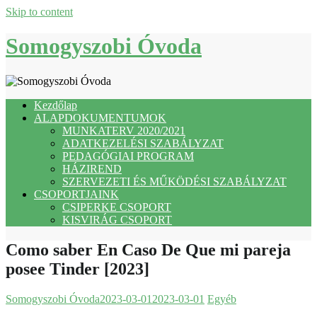
Skip to content
Somogyszobi Óvoda
Kezdőlap
ALAPDOKUMENTUMOK
MUNKATERV 2020/2021
ADATKEZELÉSI SZABÁLYZAT
PEDAGÓGIAI PROGRAM
HÁZIREND
SZERVEZETI ÉS MŰKÖDÉSI SZABÁLYZAT
CSOPORTJAINK
CSIPERKE CSOPORT
KISVIRÁG CSOPORT
Como saber En Caso De Que mi pareja
posee Tinder [2023]
Somogyszobi Óvoda
2023-03-01
2023-03-01
Egyéb