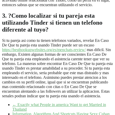
actividad online relacionada con Tinder, como un perfil en el lugar,
entonces sabras que se encuentran utilizando el servicio.
3. ?Como localizar si tu pareja esta
utilizando Tinder si tienen un telefono
diferente al tuyo?
Si tu pareja asi­ como tu tienen telefonos variados, revelar En Caso
De Que tu pareja esta usando Tinder puede ser un escaso
https://besthookupwebsites.org/es/menchats-review/
mas dificil. Sin
embargo, Existen algunas formas de ser conscientes En Caso De
Que tu pareja esta empleando el asistencia carente tener que ver su
telefono. La maneras sobre encontrar En Caso De Que tu pareja esta
usando Tinder es prestar amabilidad a su proceder. Si tu pareja esta
empleando el servicio, seri­a probable que este mas distraido y mas
interesado en el telefono. Asimismo puedes prestar atencion a los
cambios en su perfil online, igual que si se encuentran publicando
mas contenido relacionado con citas o En Caso De Que se
encuentran alentando a las followers an utilizar la aplicacion. Estas
senales podran indicar que tu pareja esta usando el asistencia.
←
Exactly what People in america Want to get Married in
Thailand
Information, Algorithms And Shortcuts Having Sexy Cuban