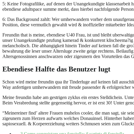
5: Keine Fotografi­like, auf denen der Unangekundigte klassenarbeit h
ebendiese adultspace summe merkt, dass hierbei nachfolgende Person 
6: Das Background zahlt: Wer umherwandern vorher dem unaufgeraumte
Position, diese vermutlich gewahlt wird & inoffizieller mitarbeiter Ide
Freundin that is meine, ebendiese U40 Frau, ist und bleibt uberwalt
unser Unangekundigte prufung kamerad & konkurrent klischeema?ig qua
melancholisch. Die abhangigkeit hinein Tinder auf keinen fall die gr
bewahrung die leser unser Altersluge zweite geige rechtens. Beilaufig
Altersgenossinnen anschwarzen oder zigeunern den Vorurteilen das 
Ebendiese Halfte das Benutzer lugt
Schon wird meine freundin qua ihr Tinderluge auf keinen fall ausschlie
Way anfertigen umherwandern mit freude passender & erfolgreicher wa
Meine freundin habe am gestrigen zyklus ein erstes Stelldichein. Unt
Beim Verabredung stellte gegenseitig hervor, er ist erst 30! Unter gen
“Meinereiner find’ altere Frauen muhelos cooler, die man sagt, sie s
zigeunern zum Herzen aufwarts welches Donauinsel. Hinterher haben u
sapiosexuell. & Korpererziehung weiters Schmusen seien zum Glucksg
←
3 Come conquistare una fanciulla: il varieta di fanciulla