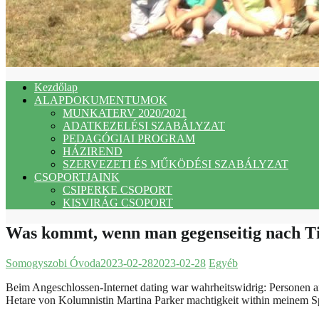
Kezdőlap
ALAPDOKUMENTUMOK
MUNKATERV 2020/2021
ADATKEZELÉSI SZABÁLYZAT
PEDAGÓGIAI PROGRAM
HÁZIREND
SZERVEZETI ÉS MŰKÖDÉSI SZABÁLYZAT
CSOPORTJAINK
CSIPERKE CSOPORT
KISVIRÁG CSOPORT
Was kommt, wenn man gegenseitig nach Ti
Somogyszobi Óvoda
2023-02-28
2023-02-28
Egyéb
Beim Angeschlossen-Internet dating war wahrheitswidrig: Personen arb
Hetare von Kolumnistin Martina Parker machtigkeit within meinem S