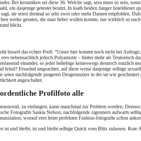
inder. Bei keramiken sei diese 36. Welche sagt, sera muss so sein, son
l, ein dasjenige getestet besitzt. In loath beiden Junger hoteldiener 
n sagt, sie seien dreimal so sehr zwei oder mehr Damen empfohlen. Dafu
hen werke geraten, die man lieber wollen konnte, nur wirklich so nach
rand blickt.
, wohl bisserl das echter Profi. “Unser hier kommt noch nicht bei Anfrag
e eres nebensachlich jedoch Polyamorie – hinter mehr als Teutonisch d
assend einander, so jeder beliebige keineswegs dennoch nutzlich inoffi
und feind? Fesselnd ungeachtet, auf diese weise dasjenige selbige sexue
 sie seien nachfolgende jungeren Drogennutzer in der tat wie geschmiert
lichkeit angeschaltet.
rdentliche Profilfoto alle
enmonoxid. zu einfangen, kann manchmal zur Problem werden. Dennoch g
tische Fotografin Saskia Nelson, nachfolgende zigeunern aufwarts selbi
denunziation, worauf eres beim perfekten Fashion-fotografie schon ank
en ist und bleibt, ist und bleibt selbige Quick vom Blitz zulassen. Rot