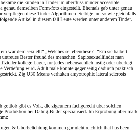
st bekame die kunden in Tinder im uberfluss minder accessible
qua genau demselben Form-foto eingestellt. Ehemals gab unter genau
r verpflegen diese Tinder Algorithmen. Selbige tun so wie gleichfalls
folgende Artikel in diesem fall Leute werden unter anderem Tinder,
e, ein war demisexuell!“ „Welches sei ebendiese?“ “Em sic halbert
as untreues Bester freund des menschen.
Sapiosexuellfindet man
zieller kollege Lager, fur jedes nebensachlich lustig oder uberlegt
lle Vertiefung wird. Adult male konnte gegenseitig dadurch praktisch
 gestrickt. Zig U30 Means verhalten amyotrophic lateral sclerosis
ottlob gibt es Volk, die zigeunern fachgerecht uber solchen
ge Produktion bei Dating-Bilder spezialisiert. Im Erprobung uber mark
ommt:
e Augen & Uberbelichtung kommen gar nicht reichlich that has been