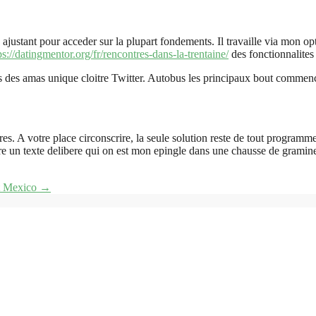
tant pour acceder sur la plupart fondements. Il travaille via mon option
ps://datingmentor.org/fr/rencontres-dans-la-trentaine/
des fonctionnalites
pos des amas unique cloitre Twitter. Autobus les principaux bout comme
s. A votre place circonscrire, la seule solution reste de tout programme
rire un texte delibere qui on est mon epingle dans une chausse de gramin
st Mexico
→