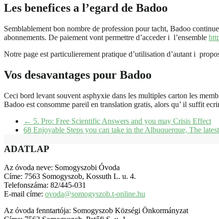
Les benefices a l’egard de Badoo
Semblablement bon nombre de profession pour tacht, Badoo continue ajus
abonnements. De paiement vont permettre d’acceder i l’ensemble
htt
Notre page est particulierement pratique d’utilisation d’autant i pro
Vos desavantages pour Badoo
Ceci bord levant souvent asphyxie dans les multiples carton les membre
Badoo est consomme pareil en translation gratis, alors qu’ il suffit ec
←
5. Pro: Free Scientific Answers and you may Crisis Effect
68 Enjoyable Steps you can take in the Albuquerque, The late
ADATLAP
Az óvoda neve: Somogyszobi Óvoda
Címe: 7563 Somogyszob, Kossuth L. u. 4.
Telefonszáma: 82/445-031
E-mail címe:
ovoda@somogyszob.t-online.hu
Az óvoda fenntartója: Somogyszob Községi Önkormányzat