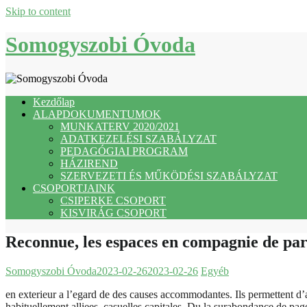
Skip to content
Somogyszobi Óvoda
Kezdőlap
ALAPDOKUMENTUMOK
MUNKATERV 2020/2021
ADATKEZELÉSI SZABÁLYZAT
PEDAGÓGIAI PROGRAM
HÁZIREND
SZERVEZETI ÉS MŰKÖDÉSI SZABÁLYZAT
CSOPORTJAINK
CSIPERKE CSOPORT
KISVIRÁG CSOPORT
Reconnue, les espaces en compagnie de parti
Somogyszobi Óvoda
2023-02-26
2023-02-26
Egyéb
en exterieur a l’egard de des causes accommodantes. Ils permettent d’a
habituellement alliees, casuelles capitales. Du la surabondance de page