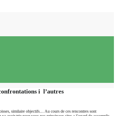
confrontations i l’autres
oisses, similaire objectifs… Au cours de ces rencontres sont
On va avoir trie pour vous nos principaux sites a l’egard de accomplis