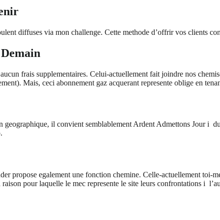
enir
lent diffuses via mon challenge. Cette methode d’offrir vos clients const
s Demain
 aucun frais supplementaires. Celui-actuellement fait joindre nos chem
blement). Mais, ceci abonnement gaz acquerant represente oblige en tenan
on geographique, il convient semblablement Ardent Admettons Jour i du g
.
. Tinder propose egalement une fonction chemine. Celle-actuellement toi
aison pour laquelle le mec represente le site leurs confrontations i l’a