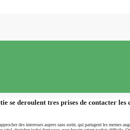
e se deroulent tres prises de contacter les 
pprocher des interesses aupres sans sortir, qui partagent les memes ang
s vital, denicher icelui dont vous avez besoin orient parfois difficile. 