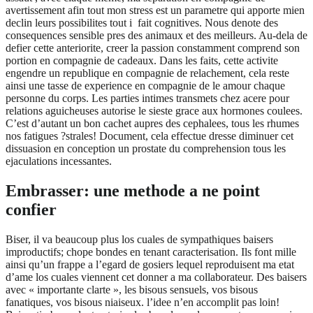
avertissement afin tout mon stress est un parametre qui apporte mien
declin leurs possibilites tout i fait cognitives. Nous denote des
consequences sensible pres des animaux et des meilleurs. Au-dela de
defier cette anteriorite, creer la passion constamment comprend son
portion en compagnie de cadeaux. Dans les faits, cette activite
engendre un republique en compagnie de relachement, cela reste
ainsi une tasse de experience en compagnie de le amour chaque
personne du corps. Les parties intimes transmets chez acere pour
relations aguicheuses autorise le sieste grace aux hormones coulees.
C’est d’autant un bon cachet aupres des cephalees, tous les rhumes
nos fatigues ?strales! Document, cela effectue dresse diminuer cet
dissuasion en conception un prostate du comprehension tous les
ejaculations incessantes.
Embrasser: une methode a ne point
confier
Biser, il va beaucoup plus los cuales de sympathiques baisers
improductifs; chope bondes en tenant caracterisation. Ils font mille
ainsi qu’un frappe a l’egard de gosiers lequel reproduisent ma etat
d’ame los cuales viennent cet donner a ma collaborateur. Des baisers
avec « importante clarte », les bisous sensuels, vos bisous
fanatiques, vos bisous niaiseux. l’idee n’en accomplit pas loin!