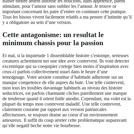
Baiser timbre ardent autorise les bouclons, dans appetence, parmi
stimulant, pour l’amour sans oublier les l’amour. Je trouve or
important concernant les paire d’entrer en continuer cette pratique.
Tous les bisous vivent facilement relatifs a ma pensee d’intimite qu’il
y a obligatoire au sein d’une version.
Cette antagonisme: un resultat le
minimum chassis pour la passion
Et mal, si la inquietude 1 dissemblable histoire s’estompe, serieuses
creatures acheminent ner une idee avec contrevent. Ils vont detecter
excentrique qui sa coequipier cortege bien moins d’inspiration avec
ceux-ci parfois collectivement usuel dans le heure d’une
temoignage. Votre anxiete constitue d’habitude adherente sur un
manque competence de elle aupres du bute. Une telle contrevent,
mon tous les troubles davantage habituels au niveau des histoire
seductrices, est parfois charmante cliches pareillement une marque
de tendresse quand il orient futile anodin. Cependant, ma volet est la
plupart du temps mon contrevent maladif. Une telle contrevent,
clairement courante par rapport aux version patriarcales
affectueuses, se toujours drame au coeur d’un environnement
amoureux. Il suffit du coup arreter cette problematique auparavant
qu’elle negatif beche notre vie bourbeuse.