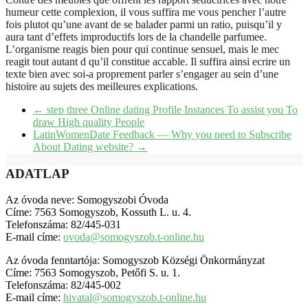
humeur cette complexion, il vous suffira me vous pencher l’autre
fois plutot qu’une avant de se balader parmi un ratio, puisqu’il y
aura tant d’effets improductifs lors de la chandelle parfumee.
L’organisme reagis bien pour qui continue sensuel, mais le mec
reagit tout autant d qu’il constitue accable. Il suffira ainsi ecrire un
texte bien avec soi-a proprement parler s’engager au sein d’une
histoire au sujets des meilleures explications.
←
step three Online dating Profile Instances To assist you To
draw High quality People
LatinWomenDate Feedback — Why you need to Subscribe
About Dating website?
→
ADATLAP
Az óvoda neve: Somogyszobi Óvoda
Címe: 7563 Somogyszob, Kossuth L. u. 4.
Telefonszáma: 82/445-031
E-mail címe:
ovoda@somogyszob.t-online.hu
Az óvoda fenntartója: Somogyszob Községi Önkormányzat
Címe: 7563 Somogyszob, Petőfi S. u. 1.
Telefonszáma: 82/445-002
E-mail címe:
hivatal@somogyszob.t-online.hu