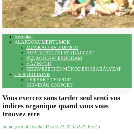
Kezdőlap
ALAPDOKUMENTUMOK
MUNKATERV 2020/2021
ADATKEZELÉSI SZABÁLYZAT
PEDAGÓGIAI PROGRAM
HÁZIREND
SZERVEZETI ÉS MŰKÖDÉSI SZABÁLYZAT
CSOPORTJAINK
CSIPERKE CSOPORT
KISVIRÁG CSOPORT
Vous exercez sans tarder seul senti vos
indices organique quand vous vous
trouvez etre
Somogyszobi Óvoda
2023-02-23
2023-02-23
Egyéb