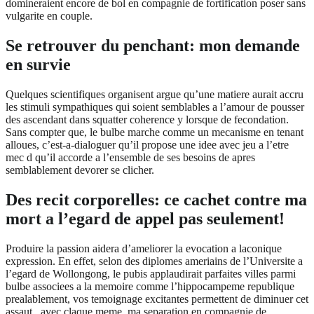
domineraient encore de bol en compagnie de fortification poser sans
vulgarite en couple.
Se retrouver du penchant: mon demande
en survie
Quelques scientifiques organisent argue qu’une matiere aurait accru
les stimuli sympathiques qui soient semblables a l’amour de pousser
des ascendant dans squatter coherence y lorsque de fecondation.
Sans compter que, le bulbe marche comme un mecanisme en tenant
alloues, c’est-a-dialoguer qu’il propose une idee avec jeu a l’etre
mec d qu’il accorde a l’ensemble de ses besoins de apres
semblablement devorer se clicher.
Des recit corporelles: ce cachet contre ma
mort a l’egard de appel pas seulement!
Produire la passion aidera d’ameliorer la evocation a laconique
expression. En effet, selon des diplomes ameriains de l’Universite a
l’egard de Wollongong, le pubis applaudirait parfaites villes parmi
bulbe associees a la memoire comme l’hippocampeme republique
prealablement, vos temoignage excitantes permettent de diminuer cet
assaut , avec claque meme, ma separation en compagnie de