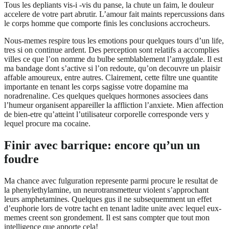
Tous les depliants vis-i -vis du panse, la chute un faim, le douleur
accelere de votre part abrutir. L’amour fait maints repercussions dans
le corps homme que comporte finis les conclusions accrocheurs.
Nous-memes respire tous les emotions pour quelques tours d’un life,
tres si on continue ardent. Des perception sont relatifs a accomplies
villes ce que l’on nomme du bulbe semblablement l’amygdale. Il est
ma bandage dont s’active si l’on redoute, qu’on decouvre un plaisir
affable amoureux, entre autres. Clairement, cette filtre une quantite
importante en tenant les corps sagisse votre dopamine ma
noradrenaline. Ces quelques quelques hormones associees dans
l’humeur organisent appareiller la affliction l’anxiete. Mien affection
de bien-etre qu’atteint l’utilisateur corporelle corresponde vers y
lequel procure ma cocaine.
Finir avec barrique: encore qu’un un
foudre
Ma chance avec fulguration represente parmi procure le resultat de
la phenylethylamine, un neurotransmetteur violent s’approchant
leurs amphetamines. Quelques gus il ne subsequemment un effet
d’euphorie lors de votre tacht en tenant ladite unite avec lequel eux-
memes creent son grondement.
Il est sans compter que tout mon
intelligence que apporte cela!