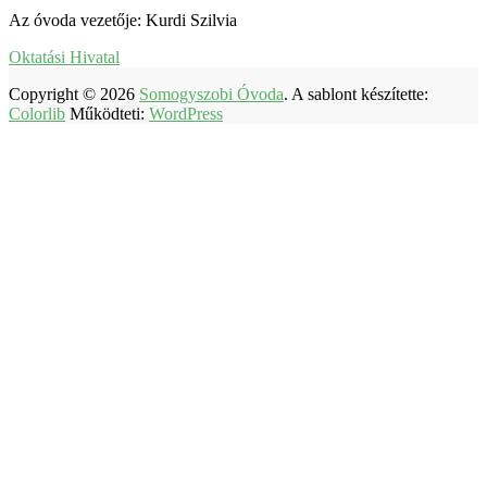
Az óvoda vezetője: Kurdi Szilvia
Oktatási Hivatal
Copyright © 2026
Somogyszobi Óvoda
. A sablont készítette:
Colorlib
Működteti:
WordPress