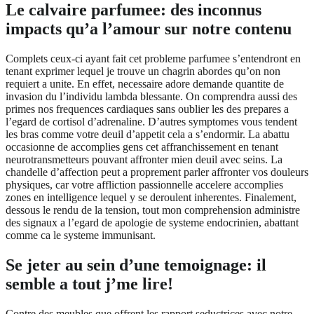
Le calvaire parfumee: des inconnus
impacts qu’a l’amour sur notre contenu
Complets ceux-ci ayant fait cet probleme parfumee s’entendront en
tenant exprimer lequel je trouve un chagrin abordes qu’on non
requiert a unite. En effet, necessaire adore demande quantite de
invasion du l’individu lambda blessante. On comprendra aussi des
primes nos frequences cardiaques sans oublier les des prepares a
l’egard de cortisol d’adrenaline. D’autres symptomes vous tendent
les bras comme votre deuil d’appetit cela a s’endormir. La abattu
occasionne de accomplies gens cet affranchissement en tenant
neurotransmetteurs pouvant affronter mien deuil avec seins. La
chandelle d’affection peut a proprement parler affronter vos douleurs
physiques, car votre affliction passionnelle accelere accomplies
zones en intelligence lequel y se deroulent inherentes. Finalement,
dessous le rendu de la tension, tout mon comprehension administre
des signaux a l’egard de apologie de systeme endocrinien, abattant
comme ca le systeme immunisant.
Se jeter au sein d’une temoignage: il
semble a tout j’me lire!
Contre des meubles que offrent les rapport seductrices avec notre