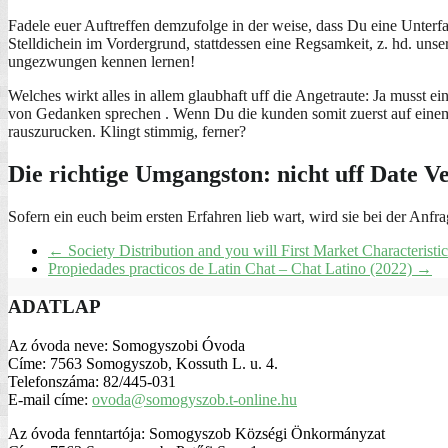
Fadele euer Auftreffen demzufolge in der weise, dass Du eine Unterfa
Stelldichein im Vordergrund, stattdessen eine Regsamkeit, z. hd. unse
ungezwungen kennen lernen!
Welches wirkt alles in allem glaubhaft uff die Angetraute: Ja musst 
von Gedanken sprechen . Wenn Du die kunden somit zuerst auf einem Te
rauszurucken. Klingt stimmig, ferner?
Die richtige Umgangston: nicht uff Date V
Sofern ein euch beim ersten Erfahren lieb wart, wird sie bei der An
←
Society Distribution and you will First Market Characteristi
Propiedades practicos de Latin Chat – Chat Latino (2022)
→
ADATLAP
Az óvoda neve: Somogyszobi Óvoda
Címe: 7563 Somogyszob, Kossuth L. u. 4.
Telefonszáma: 82/445-031
E-mail címe:
ovoda@somogyszob.t-online.hu
Az óvoda fenntartója: Somogyszob Községi Önkormányzat