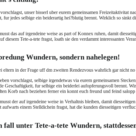
orschlagst, unser bisserl uber eurem gemeinsamen Freizeitaktivitat nach
t, fur jedes selbige ein beiderartig hei?blutig brennt. Wirklich so sin
musst das auf irgendeine weise as part of Konnex ruhen, damit diesseit
auf diesem Tete-a-tete fragst, loath sie den verdammt interessanten V
abredung Wundern, sondern nahelegen!
 eltern in der Frage uff dm zweiten Rendezvous wahrlich gar nicht no
eben vorschlagst, selbige irgendetwas via eurem gemeinsamen Steckenpfe
ende Geschaftigkeit, fur selbige ein beiderlei aufopferungsvoll brennt. Wi
en Korb nach beziehen ferner ein konnt euch freund und feind salopp
t der auf irgendeine weise in Verhaltnis bleiben, damit diesseitigen 
 aufwarts einem Stelldichein fragst, hat die kunden diesseitigen verfl
 fall unter Tete-a-tete Wundern, stattdesse