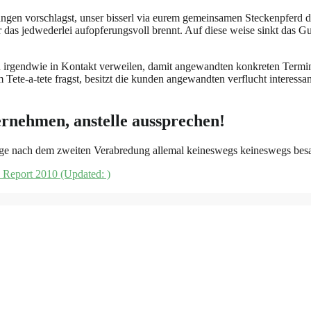
ngen vorschlagst, unser bisserl via eurem gemeinsamen Steckenpferd da
r das jedwederlei aufopferungsvoll brennt. Auf diese weise sinkt das G
ein irgendwie in Kontakt verweilen, damit angewandten konkreten Termin
te-a-tete fragst, besitzt die kunden angewandten verflucht interessante
ernehmen, anstelle aussprechen!
frage nach dem zweiten Verabredung allemal keineswegs keineswegs bes
c Report 2010 (Updated: )