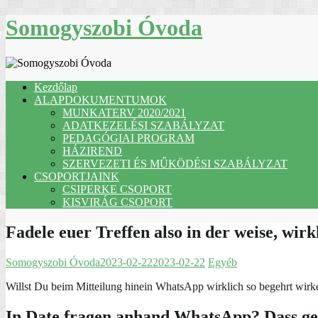
Skip
Somogyszobi Óvoda
to
content
Kezdőlap
ALAPDOKUMENTUMOK
MUNKATERV 2020/2021
ADATKEZELÉSI SZABÁLYZAT
PEDAGÓGIAI PROGRAM
HÁZIREND
SZERVEZETI ÉS MŰKÖDÉSI SZABÁLYZAT
CSOPORTJAINK
CSIPERKE CSOPORT
KISVIRÁG CSOPORT
Fadele euer Treffen also in der weise, wir
Somogyszobi Óvoda
2023-02-22
2023-02-22
Egyéb
Willst Du beim Mitteilung hinein WhatsApp wirklich so begehrt wirk
In Date fragen anhand WhatsApp? Dass geh