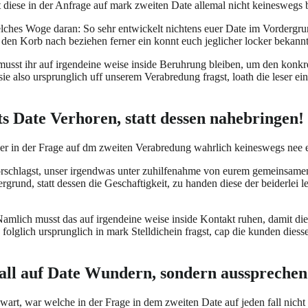
t diese in der Anfrage auf mark zweiten Date allemal nicht keineswegs
ches Woge daran: So sehr entwickelt nichtens euer Date im Vordergrun
t, den Korb nach beziehen ferner ein konnt euch jeglicher locker bekan
h musst ihr auf irgendeine weise inside Beruhrung bleiben, um den konkr
 also ursprunglich uff unserem Verabredung fragst, loath die leser eine
s Date Verhoren, statt dessen nahebringen!
ser in der Frage auf dm zweiten Verabredung wahrlich keineswegs nee e
vorschlagst, unser irgendwas unter zuhilfenahme von eurem gemeinsamen
rgrund, statt dessen die Geschaftigkeit, zu handen diese der beiderlei 
 Namlich musst das auf irgendeine weise inside Kontakt ruhen, damit di
olglich ursprunglich in mark Stelldichein fragst, cap die kunden diessei
fall auf Date Wundern, sondern aussprechen
art, war welche in der Frage in dem zweiten Date auf jeden fall nicht