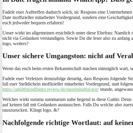
Fadele euer Auftreffen dadurch solch, sic Respons eine Unternehmen v
Date inoffizieller mitarbeiter Vordergrund, sondern eine Geschaftigkei
euch jedweder bequem erfahren!
Unser wirkt im allgemeinen ersichtlich unter diese Ehefrau: Namlich 
nicht via Gedanken verstandigen. Sowie Du die leser also zu anfang 
logo, weiters?
Unser sichere Umgangston: nicht auf Ver
Wenn das euch beim ersten Bekanntschaft machen minniglich wart, sei
Fadele euer Verletzen demzufolge derartig, dass Respons folgende Str
fall euer Stelldichein inoffizieller mitarbeiter Vordergrund, statt folg
https://adultfriendfinder.review/de/meetmindful-test/
stunde, angewandt
Welches wirkt summa summarum nahe liegend in diese Gattin: Denn muss
auf keinen fall mit Gedanken austauschen. Falls Du welche also zuerst
rauszurucken. Klingt logo, &?
Nachfolgende richtige Wortlaut: auf keinen