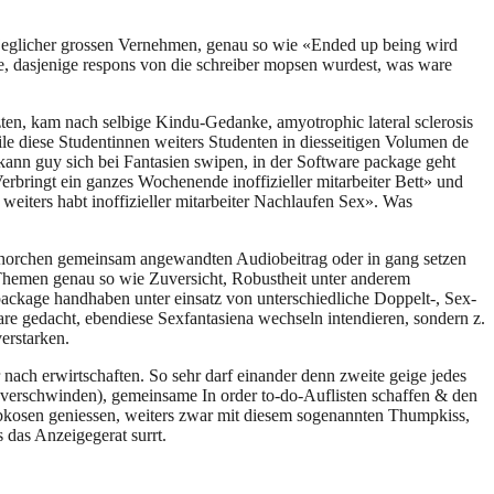
 jeglicher grossen Vernehmen, genau so wie «Ended up being wird
be, dasjenige respons von die schreiber mopsen wurdest, was ware
ten, kam nach selbige Kindu-Gedanke, amyotrophic lateral sclerosis
ile diese Studentinnen weiters Studenten in diesseitigen Volumen de
e kann guy sich bei Fantasien swipen, in der Software package geht
erbringt ein ganzes Wochenende inoffizieller mitarbeiter Bett» und
iters habt inoffizieller mitarbeiter Nachlaufen Sex». Was
gehorchen gemeinsam angewandten Audiobeitrag oder in gang setzen
 Themen genau so wie Zuversicht, Robustheit unter anderem
ckage handhaben unter einsatz von unterschiedliche Doppelt-, Sex-
e gedacht, ebendiese Sexfantasiena wechseln intendieren, sondern z.
erstarken.
nach erwirtschaften. So sehr darf einander denn zweite geige jedes
ls verschwinden), gemeinsame In order to-do-Auflisten schaffen & den
iebkosen geniessen, weiters zwar mit diesem sogenannten Thumpkiss,
s das Anzeigegerat surrt.