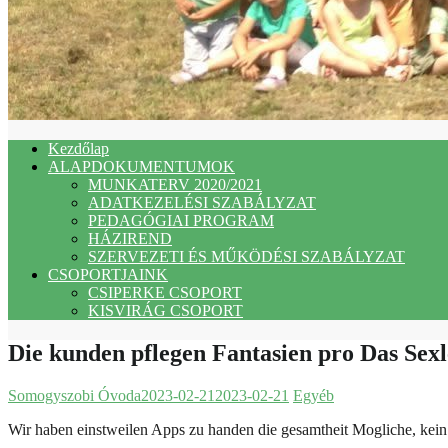
Kezdőlap
ALAPDOKUMENTUMOK
MUNKATERV 2020/2021
ADATKEZELÉSI SZABÁLYZAT
PEDAGÓGIAI PROGRAM
HÁZIREND
SZERVEZETI ÉS MŰKÖDÉSI SZABÁLYZAT
CSOPORTJAINK
CSIPERKE CSOPORT
KISVIRÁG CSOPORT
Die kunden pflegen Fantasien pro Das Sexl
Somogyszobi Óvoda
2023-02-21
2023-02-21
Egyéb
Wir haben einstweilen Apps zu handen die gesamtheit Mogliche, kein Z