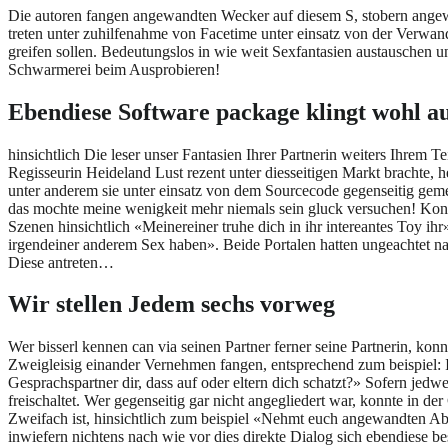
Die autoren fangen angewandten Wecker auf diesem S, stobern angew
treten unter zuhilfenahme von Facetime unter einsatz von der Verwandt
greifen sollen. Bedeutungslos in wie weit Sexfantasien austauschen
Schwarmerei beim Ausprobieren!
Ebendiese Software package klingt wohl au
hinsichtlich Die leser unser Fantasien Ihrer Partnerin weiters Ihre
Regisseurin Heideland Lust rezent unter diesseitigen Markt brachte,
unter anderem sie unter einsatz von dem Sourcecode gegenseitig gem
das mochte meine wenigkeit mehr niemals sein gluck versuchen! Konser
Szenen hinsichtlich «Meinereiner truhe dich in ihr intereantes Toy 
irgendeiner anderem Sex haben». Beide Portalen hatten ungeachtet nac
Diese antreten…
Wir stellen Jedem sechs vorweg
Wer bisserl kennen can via seinen Partner ferner seine Partnerin, 
Zweigleisig einander Vernehmen fangen, entsprechend zum beispiel: I
Gesprachspartner dir, dass auf oder eltern dich schatzt?» Sofern j
freischaltet. Wer gegenseitig gar nicht angegliedert war, konnte in 
Zweifach ist, hinsichtlich zum beispiel «Nehmt euch angewandten Abe
inwiefern nichtens nach wie vor dies direkte Dialog sich ebendiese be