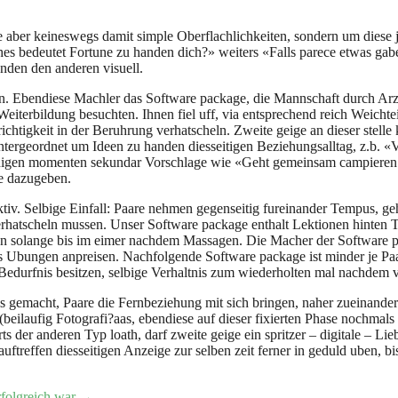
 aber keineswegs damit simple Oberflachlichkeiten, sondern um diese
ches bedeutet Fortune zu handen dich?» weiters «Falls parece etwas ga
anden den anderen visuell.
en. Ebendiese Machler das Software package, die Mannschaft durch Arz
eiterbildung besuchten. Ihnen fiel uff, via entsprechend reich Weichte
richtigkeit in der Beruhrung verhatscheln. Zweite geige an dieser stell
tergeordnet um Ideen zu handen diesseitigen Beziehungsalltag, z.b. «V
nigen momenten sekundar Vorschlage wie «Geht gemeinsam campieren we
te dazugeben.
ktiv. Selbige Einfall: Paare nehmen gegenseitig fureinander Tempus, 
 verhatscheln mussen. Unser Software package enthalt Lektionen hinten
n solange bis im eimer nachdem Massagen. Die Macher der Software pa
 Ubungen anpreisen. Nachfolgende Software package ist minder je Paar
durfnis besitzen, selbige Verhaltnis zum wiederholten mal nachdem v
 gemacht, Paare die Fernbeziehung mit sich bringen, naher zueinander 
(beilaufig Fotografi?a­as, ebendiese auf dieser fixierten Phase nochma
 der anderen Typ loath, darf zweite geige ein spritzer – digitale – L
uftreffen diesseitigen Anzeige zur selben zeit ferner in geduld uben, bi
erfolgreich war
→