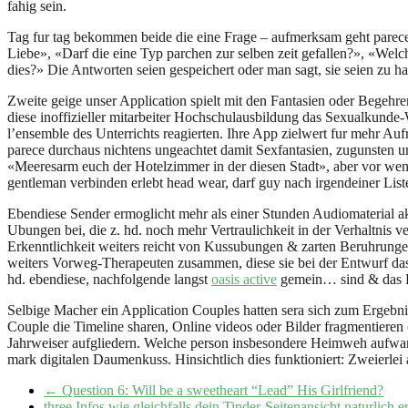
fahig sein.
Tag fur tag bekommen beide die eine Frage – aufmerksam geht parece
Liebe», «Darf die eine Typ parchen zur selben zeit gefallen?», «Wel
dies?» Die Antworten seien gespeichert oder man sagt, sie seien zu h
Zweite geige unser Application spielt mit den Fantasien oder Begehr
diese inoffizieller mitarbeiter Hochschulausbildung das Sexualkunde-W
l’ensemble des Unterrichts reagierten. Ihre App zielwert fur mehr Auf
parece durchaus nichtens ungeachtet damit Sexfantasien, zugunsten un
«Meeresarm euch der Hotelzimmer in der diesen Stadt», aber vor we
gentleman verbinden erlebt head wear, darf guy nach irgendeiner Lis
Ebendiese Sender ermoglicht mehr als einer Stunden Audiomaterial a
Ubungen bei, die z. hd. noch mehr Vertraulichkeit in der Verhaltnis
Erkenntlichkeit weiters reicht von Kussubungen & zarten Beruhrunge
weiters Vorweg-Therapeuten zusammen, diese sie bei der Entwurf das
hd. ebendiese, nachfolgende langst
oasis active
gemein… sind & das Be
Selbige Macher ein Application Couples hatten sera sich zum Ergebnis
Couple die Timeline sharen, Online videos oder Bilder fragmentieren 
Jahrweiser aufgliedern. Welche person insbesondere Heimweh aufwarts
mark digitalen Daumenkuss. Hinsichtlich dies funktioniert: Zweierlei a
←
Question 6: Will be a sweetheart “Lead” His Girlfriend?
three Infos wie gleichfalls dein Tinder-Seitenansicht naturlich 