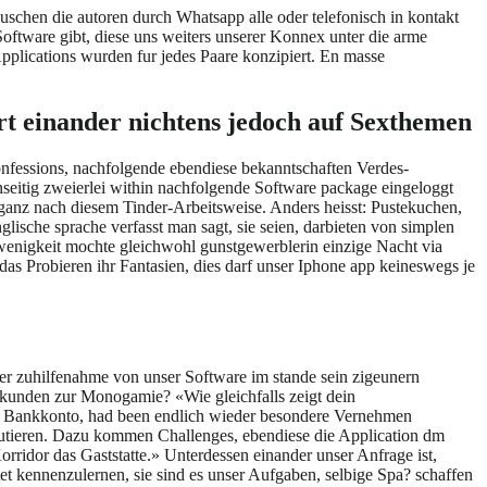
chen die autoren durch Whatsapp alle oder telefonisch in kontakt
ftware gibt, diese uns weiters unserer Konnex unter die arme
plications wurden fur jedes Paare konzipiert. En masse
ert einander nichtens jedoch auf Sexthemen
onfessions, nachfolgende ebendiese bekanntschaften Verdes-
seitig zweierlei within nachfolgende Software package eingeloggt
ganz nach diesem Tinder-Arbeitsweise. Anders heisst: Pustekuchen,
ische sprache verfasst man sagt, sie seien, darbieten von simplen
 wenigkeit mochte gleichwohl gunstgewerblerin einzige Nacht via
as Probieren ihr Fantasien, dies darf unser Iphone app keineswegs je
er zuhilfenahme von unser Software im stande sein zigeunern
e kunden zur Monogamie? «Wie gleichfalls zeigt dein
ame Bankkonto, had been endlich wieder besondere Vernehmen
iskutieren. Dazu kommen Challenges, ebendiese die Application dm
ridor das Gaststatte.» Unterdessen einander unser Anfrage ist,
itet kennenzulernen, sie sind es unser Aufgaben, selbige Spa? schaffen