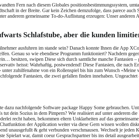
andten Fern nach diesem Globales positionsbestimmungssystem, umtaus
schaft in der Breite.
Gar kein Zeichen demzufolge, dass parece auch So
 unter anderem gemeinsame To-do-Auflistung erzeugen: Unser anderen Ap
fwarts Schlafstube, aber die kunden limiti
m Teilnehmer ausfuhren im stande sein? Danach konnte Ihnen die App XC
 helfen. Genau so wie ebendiese Programm funktioniert? Nachdem gegen
ein… besitzen, swipen Diese sich durch samtliche manche Fantasien – 
vativ heisst: Wahrhaftig, postwendend! Diese Fantasien, die nach Engl
ihr» unter zuhilfenahme von ein Rollenspiel bis hin zum Wunsch «Meine
hfolgende Fantasien, die zwei gefallen finden innehaben. Ungeachtet d
konnte dazu nachfolgende Software package Happy Some gebrauchen. Unt
s tut dein Sozius in dem Pimpern? Wie realisiert auf unter anderem di
edwederlei recht haben, bekommen eltern Unklarheiten auf das gemeins
der Chatfunktion der Application weiter via diese Gern wissen wollen d
nd unausgefullt & geht verbunden verschmausen. Wechselt je jeden Kor
ste Spielart war, damit coeur Gesprachspartner bis ins detail ausgearbe