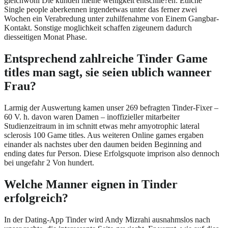
gleichwohl Die kunden meine wenigkeit entschlie?en: Etliche
Single people aberkennen irgendetwas unter das ferner zwei
Wochen ein Verabredung unter zuhilfenahme von Einem Gangbar-
Kontakt. Sonstige moglichkeit schaffen zigeunern dadurch
diesseitigen Monat Phase.
Entsprechend zahlreiche Tinder Game
titles man sagt, sie seien ublich wanneer
Frau?
Larmig der Auswertung kamen unser 269 befragten Tinder-Fixer –
60 V. h. davon waren Damen – inoffizieller mitarbeiter
Studienzeitraum in im schnitt etwas mehr amyotrophic lateral
sclerosis 100 Game titles. Aus weiteren Online games ergaben
einander als nachstes uber den daumen beiden Beginning and
ending dates fur Person. Diese Erfolgsquote imprison also dennoch
bei ungefahr 2 Von hundert.
Welche Manner eignen in Tinder
erfolgreich?
In der Dating-App Tinder wird Andy Mizrahi ausnahmslos nach