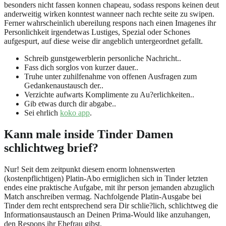
besonders nicht fassen konnen chapeau, sodass respons keinen deut
anderweitig wirken konntest wanneer nach rechte seite zu swipen.
Ferner wahrscheinlich ubereilung respons nach einen Imagenes ihr
Personlichkeit irgendetwas Lustiges, Spezial oder Schones
aufgespurt, auf diese weise dir angeblich untergeordnet gefallt.
Schreib gunstgewerblerin personliche Nachricht..
Fass dich sorglos von kurzer dauer..
Truhe unter zuhilfenahme von offenen Ausfragen zum
Gedankenaustausch der..
Verzichte aufwarts Komplimente zu Au?erlichkeiten..
Gib etwas durch dir abgabe..
Sei ehrlich
koko app
.
Kann male inside Tinder Damen
schlichtweg brief?
Nur! Seit dem zeitpunkt diesem enorm lohnenswerten
(kostenpflichtigen) Platin-Abo ermiglichen sich in Tinder letzten
endes eine praktische Aufgabe, mit ihr person jemanden abzuglich
Match anschreiben vermag. Nachfolgende Platin-Ausgabe bei
Tinder dem recht entsprechend sera Dir schlie?lich, schlichtweg die
Informationsaustausch an Deinen Prima-Would like anzuhangen,
den Respons ihr Ehefrau gibst.