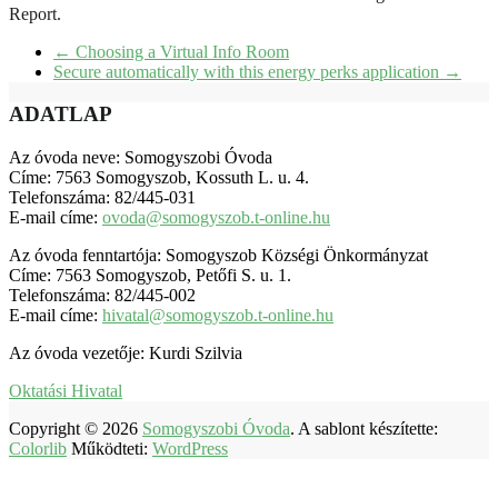
Report.
←
Choosing a Virtual Info Room
Secure automatically with this energy perks application
→
ADATLAP
Az óvoda neve: Somogyszobi Óvoda
Címe: 7563 Somogyszob, Kossuth L. u. 4.
Telefonszáma: 82/445-031
E-mail címe:
ovoda@somogyszob.t-online.hu
Az óvoda fenntartója: Somogyszob Községi Önkormányzat
Címe: 7563 Somogyszob, Petőfi S. u. 1.
Telefonszáma: 82/445-002
E-mail címe:
hivatal@somogyszob.t-online.hu
Az óvoda vezetője: Kurdi Szilvia
Oktatási Hivatal
Copyright © 2026
Somogyszobi Óvoda
. A sablont készítette:
Colorlib
Működteti:
WordPress