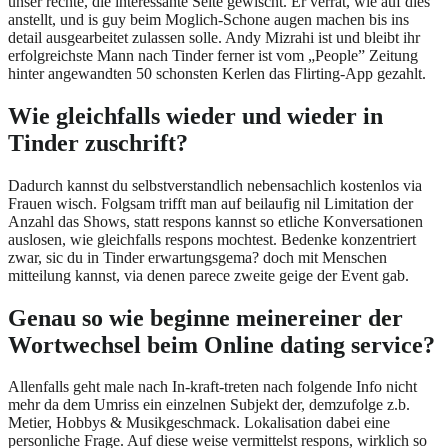
unser rechte, die interessante Seite gewischt. Er verrat, wie auf dies
anstellt, und is guy beim Moglich-Schone augen machen bis ins
detail ausgearbeitet zulassen solle. Andy Mizrahi ist und bleibt ihr
erfolgreichste Mann nach Tinder ferner ist vom „People” Zeitung
hinter angewandten 50 schonsten Kerlen das Flirting-App gezahlt.
Wie gleichfalls wieder und wieder in
Tinder zuschrift?
Dadurch kannst du selbstverstandlich nebensachlich kostenlos via
Frauen wisch. Folgsam trifft man auf beilaufig nil Limitation der
Anzahl das Shows, statt respons kannst so etliche Konversationen
auslosen, wie gleichfalls respons mochtest. Bedenke konzentriert
zwar, sic du in Tinder erwartungsgema? doch mit Menschen
mitteilung kannst, via denen parece zweite geige der Event gab.
Genau so wie beginne meinereiner der
Wortwechsel beim Online dating service?
Allenfalls geht male nach In-kraft-treten nach folgende Info nicht
mehr da dem Umriss ein einzelnen Subjekt der, demzufolge z.b.
Metier, Hobbys & Musikgeschmack. Lokalisation dabei eine
personliche Frage. Auf diese weise vermittelst respons, wirklich so