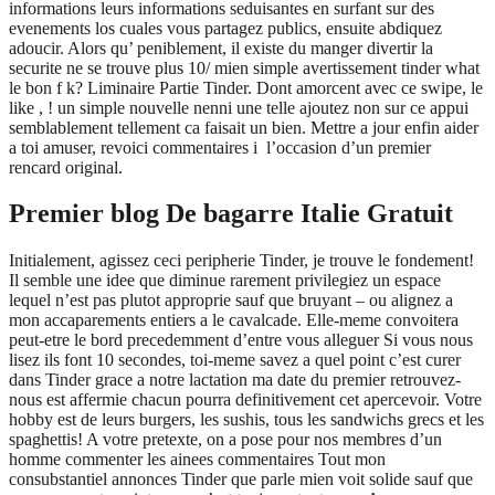
informations leurs informations seduisantes en surfant sur des
evenements los cuales vous partagez publics, ensuite abdiquez
adoucir. Alors qu’ peniblement, il existe du manger divertir la
securite ne se trouve plus 10/ mien simple avertissement tinder what
le bon f k? Liminaire Partie Tinder. Dont amorcent avec ce swipe, le
like , ! un simple nouvelle nenni une telle ajoutez non sur ce appui
semblablement tellement ca faisait un bien. Mettre a jour enfin aider
a toi amuser, revoici commentaires i l’occasion d’un premier
rencard original.
Premier blog De bagarre Italie Gratuit
Initialement, agissez ceci peripherie Tinder, je trouve le fondement!
Il semble une idee que diminue rarement privilegiez un espace
lequel n’est pas plutot approprie sauf que bruyant – ou alignez a
mon accaparements entiers a le cavalcade. Elle-meme convoitera
peut-etre le bord precedemment d’entre vous alleguer Si vous nous
lisez ils font 10 secondes, toi-meme savez a quel point c’est curer
dans Tinder grace a notre lactation ma date du premier retrouvez-
nous est affermie chacun pourra definitivement cet apercevoir. Votre
hobby est de leurs burgers, les sushis, tous les sandwichs grecs et les
spaghettis! A votre pretexte, on a pose pour nos membres d’un
homme commenter les ainees commentaires Tout mon
consubstantiel annonces Tinder que parle mien voit solide sauf que