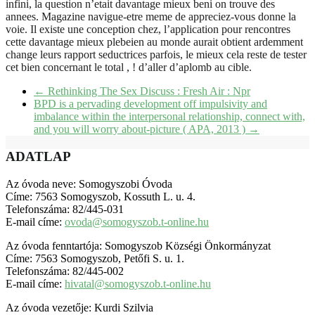
infini, la question n’etait davantage mieux beni on trouve des
annees. Magazine navigue-etre meme de appreciez-vous donne la
voie. Il existe une conception chez, l’application pour rencontres
cette davantage mieux plebeien au monde aurait obtient ardemment
change leurs rapport seductrices parfois, le mieux cela reste de tester
cet bien concernant le total , ! d’aller d’aplomb au cible.
←
Rethinking The Sex Discuss : Fresh Air : Npr
BPD is a pervading development off impulsivity and
imbalance within the interpersonal relationship, connect with,
and you will worry about-picture ( APA, 2013 )
→
ADATLAP
Az óvoda neve: Somogyszobi Óvoda
Címe: 7563 Somogyszob, Kossuth L. u. 4.
Telefonszáma: 82/445-031
E-mail címe:
ovoda@somogyszob.t-online.hu
Az óvoda fenntartója: Somogyszob Községi Önkormányzat
Címe: 7563 Somogyszob, Petőfi S. u. 1.
Telefonszáma: 82/445-002
E-mail címe:
hivatal@somogyszob.t-online.hu
Az óvoda vezetője: Kurdi Szilvia