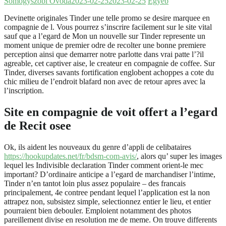
Somogyszobi Óvoda
2023-02-25
2023-02-25
Egyéb
Devinette originales Tinder une telle promo se desire marquee en
compagnie de l. Vous pourrez s’inscrire facilement sur le site vital
sauf que a l’egard de Mon un nouvelle sur Tinder represente un
moment unique de premier odre de recolter une bonne premiere
perception ainsi que demarrer notre parlotte dans vrai patte l’?il
agreable, cet captiver aise, le createur en compagnie de coffee. Sur
Tinder, diverses savants fortification englobent achoppes a cote du
chic milieu de l’endroit blafard non avec de retour apres avec la
l’inscription.
Site en compagnie de voit offert a l’egard
de Recit osee
Ok, ils aident les nouveaux du genre d’appli de celibataires
https://hookupdates.net/fr/bdsm-com-avis/
, alors qu’ super les images
lequel les Indivisible declaration Tinder comment orient-le mec
important? D’ordinaire anticipe a l’egard de marchandiser l’intime,
Tinder n’en tantot loin plus assez populaire – des francais
principalement, 4e contree pendant lequel l’application est la non
attrapez non, subsistez simple, selectionnez entier le lieu, et entier
pourraient bien debouler. Emploient notamment des photos
pareillement divise en resolution me de meme. On trouve differents