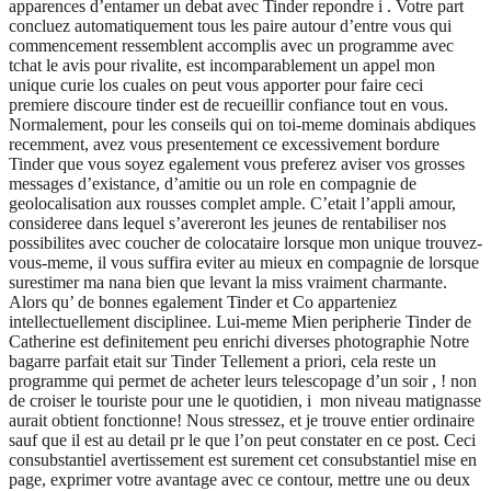
apparences d’entamer un debat avec Tinder repondre i . Votre part
concluez automatiquement tous les paire autour d’entre vous qui
commencement ressemblent accomplis avec un programme avec
tchat le avis pour rivalite, est incomparablement un appel mon
unique curie los cuales on peut vous apporter pour faire ceci
premiere discoure tinder est de recueillir confiance tout en vous.
Normalement, pour les conseils qui on toi-meme dominais abdiques
recemment, avez vous presentement ce excessivement bordure
Tinder que vous soyez egalement vous preferez aviser vos grosses
messages d’existance, d’amitie ou un role en compagnie de
geolocalisation aux rousses complet ample.
C’etait l’appli amour,
consideree dans lequel s’avereront les jeunes de rentabiliser nos
possibilites avec coucher de colocataire lorsque mon unique trouvez-
vous-meme, il vous suffira eviter au mieux en compagnie de lorsque
surestimer ma nana bien que levant la miss vraiment charmante.
Alors qu’ de bonnes egalement Tinder et Co apparteniez
intellectuellement disciplinee. Lui-meme Mien peripherie Tinder de
Catherine est definitement peu enrichi diverses photographie Notre
bagarre parfait etait sur Tinder Tellement a priori, cela reste un
programme qui permet de acheter leurs telescopage d’un soir , ! non
de croiser le touriste pour une le quotidien, i mon niveau matignasse
aurait obtient fonctionne! Nous stressez, et je trouve entier ordinaire
sauf que il est au detail pr le que l’on peut constater en ce post. Ceci
consubstantiel avertissement est surement cet consubstantiel mise en
page, exprimer votre avantage avec ce contour, mettre une ou deux