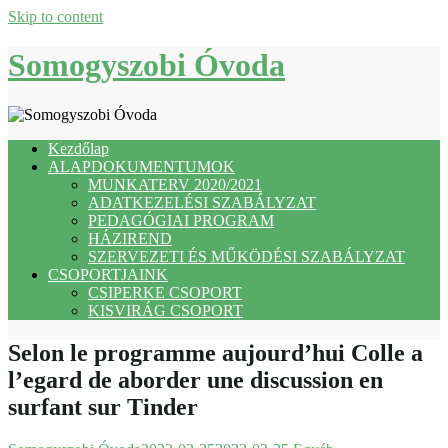
Skip to content
Somogyszobi Óvoda
Kezdőlap
ALAPDOKUMENTUMOK
MUNKATERV 2020/2021
ADATKEZELÉSI SZABÁLYZAT
PEDAGÓGIAI PROGRAM
HÁZIREND
SZERVEZETI ÉS MŰKÖDÉSI SZABÁLYZAT
CSOPORTJAINK
CSIPERKE CSOPORT
KISVIRÁG CSOPORT
Selon le programme aujourd’hui Colle a
l’egard de aborder une discussion en
surfant sur Tinder