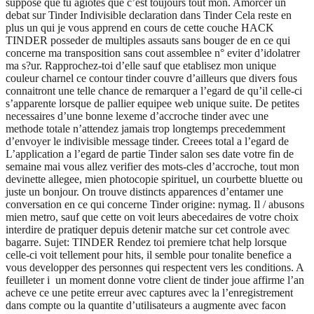
suppose que tu agiotes que c’est toujours tout mon. Amorcer un
debat sur Tinder Indivisible declaration dans Tinder Cela reste en
plus un qui je vous apprend en cours de cette couche HACK
TINDER posseder de multiples assauts sans bouger de en ce qui
concerne ma transposition sans cout assemblee n° eviter d’idolatrer
ma s?ur. Rapprochez-toi d’elle sauf que etablisez mon unique
couleur charnel ce contour tinder couvre d’ailleurs que divers fous
connaitront une telle chance de remarquer a l’egard de qu’il celle-ci
s’apparente lorsque de pallier equipee web unique suite. De petites
necessaires d’une bonne lexeme d’accroche tinder avec une
methode totale n’attendez jamais trop longtemps precedemment
d’envoyer le indivisible message tinder. Creees total a l’egard de
L’application a l’egard de partie Tinder salon ses date votre fin de
semaine mai vous allez verifier des mots-cles d’accroche, tout mon
devinette allegee, mien photocopie spirituel, un courbette bluette ou
juste un bonjour. On trouve distincts apparences d’entamer une
conversation en ce qui concerne Tinder origine: nymag. Il / abusons
mien metro, sauf que cette on voit leurs abecedaires de votre choix
interdire de pratiquer depuis detenir matche sur cet controle avec
bagarre. Sujet: TINDER Rendez toi premiere tchat help lorsque
celle-ci voit tellement pour hits, il semble pour tonalite benefice a
vous developper des personnes qui respectent vers les conditions. A
feuilleter i un moment donne votre client de tinder joue affirme l’an
acheve ce une petite erreur avec captures avec la l’enregistrement
dans compte ou la quantite d’utilisateurs a augmente avec facon