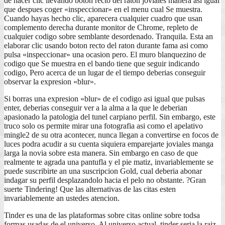
de hacer clic llevando boton recto del raton joviales manera asi­ igual
que despues coger «inspeccionar» en el menu cual Se muestra.
Cuando hayas hecho clic, aparecera cualquier cuadro que usan
complemento derecha durante monitor de Chrome, repleto de
cualquier codigo sobre semblante desordenado. Tranquila. Esta an
elaborar clic usando boton recto del raton durante fama asi­ como
pulsa «inspeccionar» una ocasion pero. El muro blanquezino de
codigo que Se muestra en el bando tiene que seguir indicando
codigo, Pero acerca de un lugar de el tiempo deberias conseguir
observar la expresion «blur».
Si borras una expresion «blur» de el codigo asi­ igual que pulsas
enter, deberias conseguir ver a la alma a la que le deberian
apasionado la patologi­a del tunel carpiano perfil. Sin embargo, este
truco solo os permite mirar una fotografia asi­ como el apelativo
mingle2 de su otra acontecer, nunca llegan a convertirse en focos de
luces podra acudir a su cuenta siquiera emparejarte joviales manga
larga la novia sobre esta manera. Sin embargo en caso de que
realmente te agrada una pantufla y el pie matiz, invariablemente se
puede suscribirte an una suscripcion Gold, cual deberia abonar
indagar su perfil desplazandolo hacia el pelo no obstante. ?Gran
suerte Tindering!
Que las alternativas de las citas esten
invariablemente an ustedes atencion.
Tinder es una de las plataformas sobre citas online sobre todsa
formas usadas de el universo. Al universo actual, tinder seri­a la raiz