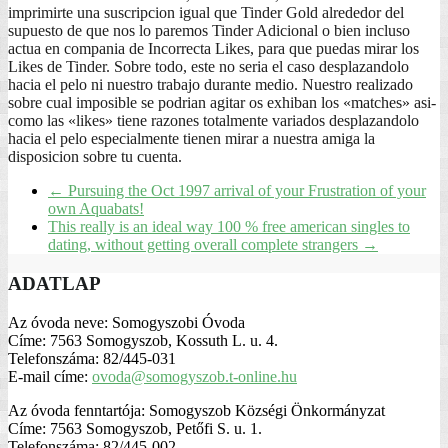
imprimirte una suscripcion igual que Tinder Gold alrededor del
supuesto de que nos lo paremos Tinder Adicional o bien incluso
actua en compania de Incorrecta Likes, para que puedas mirar los
Likes de Tinder. Sobre todo, este no seri­a el caso desplazandolo
hacia el pelo ni nuestro trabajo durante medio. Nuestro realizado
sobre cual imposible se podri­an agitar os exhiban los «matches» asi­
como las «likes» tiene razones totalmente variados desplazandolo
hacia el pelo especialmente tienen mirar a nuestra amiga la
disposicion sobre tu cuenta.
←
Pursuing the Oct 1997 arrival of your Frustration of your
own Aquabats!
This really is an ideal way 100 % free american singles to
dating, without getting overall complete strangers
→
ADATLAP
Az óvoda neve: Somogyszobi Óvoda
Címe: 7563 Somogyszob, Kossuth L. u. 4.
Telefonszáma: 82/445-031
E-mail címe:
ovoda@somogyszob.t-online.hu
Az óvoda fenntartója: Somogyszob Községi Önkormányzat
Címe: 7563 Somogyszob, Petőfi S. u. 1.
Telefonszáma: 82/445-002