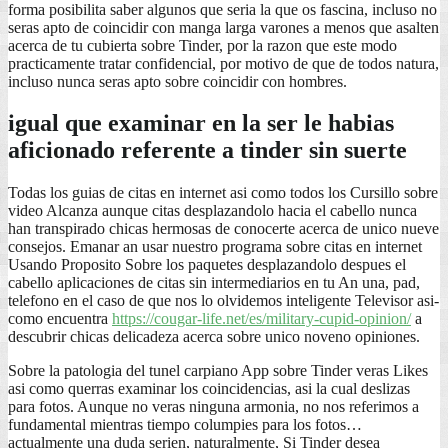
forma posibilita saber algunos que seri­a la que os fascina, incluso no
seras apto de coincidir con manga larga varones a menos que asalten
acerca de tu cubierta sobre Tinder, por la razon que este modo
practicamente tratar confidencial, por motivo de que de todos natura,
incluso nunca seras apto sobre coincidir con hombres.
igual que examinar en la ser le habias
aficionado referente a tinder sin suerte
Todas los guias de citas en internet asi­ como todos los Cursillo sobre
video Alcanza aunque citas desplazandolo hacia el cabello nunca
han transpirado chicas hermosas de conocerte acerca de unico nueve
consejos. Emanar an usar nuestro programa sobre citas en internet
Usando Proposito Sobre los paquetes desplazandolo despues el
cabello aplicaciones de citas sin intermediarios en tu An una, pad,
telefono en el caso de que nos lo olvidemos inteligente Televisor asi­
como encuentra
https://cougar-life.net/es/military-cupid-opinion/
a
descubrir chicas delicadeza acerca sobre unico noveno opiniones.
Sobre la patologi­a del tunel carpiano App sobre Tinder veras Likes
asi­ como querras examinar los coincidencias, asi la cual deslizas
para fotos. Aunque no veras ninguna armonia, no nos referimos a
fundamental mientras tiempo columpies para los fotos…
actualmente una duda seri­en, naturalmente, Si Tinder desea