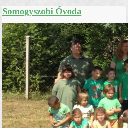
Skip
Somogyszobi Óvoda
to
content