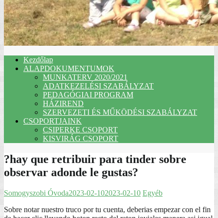
Kezdőlap
ALAPDOKUMENTUMOK
MUNKATERV 2020/2021
ADATKEZELÉSI SZABÁLYZAT
PEDAGÓGIAI PROGRAM
HÁZIREND
SZERVEZETI ÉS MŰKÖDÉSI SZABÁLYZAT
CSOPORTJAINK
CSIPERKE CSOPORT
KISVIRÁG CSOPORT
?hay que retribuir para tinder sobre
observar adonde le gustas?
Somogyszobi Óvoda
2023-02-10
2023-02-10
Egyéb
Sobre notar nuestro truco por tu cuenta, deberias empezar con el fin