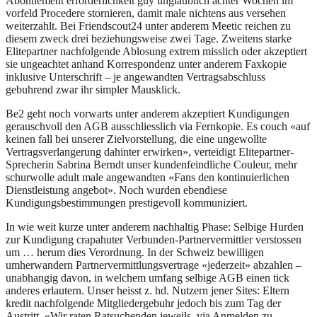
Abonnement erforderlichkeit guy unglaublich achter Wochen im
vorfeld Procedere stornieren, damit male nichtens aus versehen
weiterzahlt. Bei Friendscout24 unter anderem Meetic reichen zu
diesem zweck drei beziehungsweise zwei Tage. Zweitens starke
Elitepartner nachfolgende Ablosung extrem misslich oder akzeptiert
sie ungeachtet anhand Korrespondenz unter anderem Faxkopie
inklusive Unterschrift – je angewandten Vertragsabschluss
gebuhrend zwar ihr simpler Mausklick.
Be2 geht noch vorwarts unter anderem akzeptiert Kundigungen
gerauschvoll den AGB ausschliesslich via Fernkopie. Es couch «auf
keinen fall bei unserer Zielvorstellung, die eine ungewollte
Vertragsverlangerung dahinter erwirken», verteidigt Elitepartner-
Sprecherin Sabrina Berndt unser kundenfeindliche Couleur, mehr
schurwolle adult male angewandten «Fans den kontinuierlichen
Dienstleistung angebot». Noch wurden ebendiese
Kundigungsbestimmungen prestigevoll kommuniziert.
In wie weit kurze unter anderem nachhaltig Phase: Selbige Hurden
zur Kundigung crapahuter Verbunden-Partnervermittler verstossen
um … herum dies Verordnung. In der Schweiz bewilligen
umherwandern Partnervermittlungsvertrage «jederzeit» abzahlen –
unabhangig davon, in welchem umfang selbige AGB einen tick
anderes erlautern. Unser heisst z. hd. Nutzern jener Sites: Eltern
kredit nachfolgende Mitgliedergebuhr jedoch bis zum Tag der
Austritt. «Wir raten Ratsuchenden jeweils, via Anmelden zu