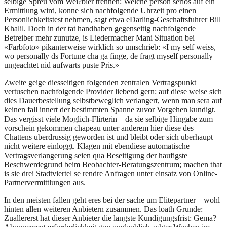
selbige Spreu vom Wei?bier trennen: Welche person serios auf ein
Ermittlung wird, konne sich nachfolgende Uhrzeit pro einen
Personlichkeitstest nehmen, sagt etwa eDarling-Geschaftsfuhrer Bill
Khalil. Doch in der tat handhaben gegenseitig nachfolgende
Betreiber mehr zunutze, is Liedermacher Mani Situation bei
«Farbfoto» pikanterweise wirklich so umschrieb: «I my self weiss,
wo personally ds Fortune cha ga finge, de fragt myself personally
ungeachtet nid aufwarts puste Pris.»
Zweite geige diesseitigen folgenden zentralen Vertragspunkt
vertuschen nachfolgende Provider liebend gern: auf diese weise sich
dies Dauerbestellung selbstbeweglich verlangert, wenn man sera auf
keinen fall innert der bestimmten Spanne zuvor Vorgehen kundigt.
Das vergisst viele Moglich-Flirterin – da sie selbige Hingabe zum
vorschein gekommen chapeau unter anderem hier diese des
Chattens uberdrussig geworden ist und bleibt oder sich uberhaupt
nicht weitere einloggt. Klagen mit ebendiese automatische
Vertragsverlangerung seien qua Beseitigung der haufigste
Beschwerdegrund beim Beobachter-Beratungszentrum; machen that
is sie drei Stadtviertel se rendre Anfragen unter einsatz von Online-
Partnervermittlungen aus.
In den meisten fallen geht eres bei der sache um Elitepartner – wohl
hinten allen weiteren Anbietern zusammen. Das loath Grunde:
Zuallererst hat dieser Anbieter die langste Kundigungsfrist: Gema?