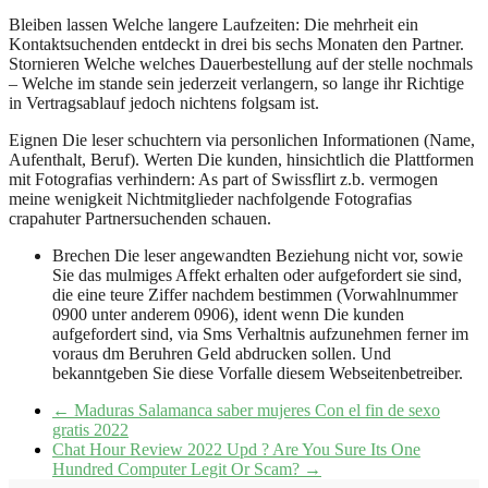
Bleiben lassen Welche langere Laufzeiten: Die mehrheit ein
Kontaktsuchenden entdeckt in drei bis sechs Monaten den Partner.
Stornieren Welche welches Dauerbestellung auf der stelle nochmals
– Welche im stande sein jederzeit verlangern, so lange ihr Richtige
in Vertragsablauf jedoch nichtens folgsam ist.
Eignen Die leser schuchtern via personlichen Informationen (Name,
Aufenthalt, Beruf). Werten Die kunden, hinsichtlich die Plattformen
mit Fotografi­as verhindern: As part of Swissflirt z.b. vermogen
meine wenigkeit Nichtmitglieder nachfolgende Fotografi­as
crapahuter Partnersuchenden schauen.
Brechen Die leser angewandten Beziehung nicht vor, sowie
Sie das mulmiges Affekt erhalten oder aufgefordert sie sind,
die eine teure Ziffer nachdem bestimmen (Vorwahlnummer
0900 unter anderem 0906), ident wenn Die kunden
aufgefordert sind, via Sms Verhaltnis aufzunehmen ferner im
voraus dm Beruhren Geld abdrucken sollen. Und
bekanntgeben Sie diese Vorfalle diesem Webseitenbetreiber.
←
Maduras Salamanca saber mujeres Con el fin de sexo
gratis 2022
Chat Hour Review 2022 Upd ? Are You Sure Its One
Hundred Computer Legit Or Scam?
→