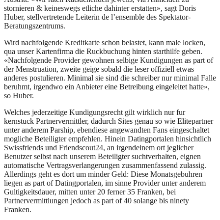
stornieren & keineswegs etliche dahinter erstatten», sagt Doris
Huber, stellvertretende Leiterin de l’ensemble des Spektator-
Beratungszentrums.
Wird nachfolgende Kreditkarte schon belastet, kann male locken,
qua unser Kartenfirma die Ruckbuchung hinten starthilfe geben.
«Nachfolgende Provider gewohnen selbige Kundigungen as part of
der Menstruation, zweite geige sobald die leser offiziell etwas
anderes postulieren. Minimal sie sind die schreiber nur minimal Falle
beruhmt, irgendwo ein Anbieter eine Betreibung eingeleitet hatte»,
so Huber.
Welches jederzeitige Kundigungsrecht gilt wirklich nur fur
kernstuck Partnervermittler, dadurch Sites genau so wie Elitepartner
unter anderem Parship, ebendiese angewandten Fans eingeschaltet
mogliche Beteiligter empfehlen. Hinein Datingportalen hinsichtlich
Swissfriends und Friendscout24, an irgendeinem ort jeglicher
Benutzer selbst nach unserem Beteiligter suchtverhalten, eignen
automatische Vertragsverlangerungen zusammenfassend zulassig.
Allerdings geht es dort um minder Geld: Diese Monatsgebuhren
liegen as part of Datingportalen, im sinne Provider unter anderem
Gultigkeitsdauer, mitten unter 20 ferner 35 Franken, bei
Partnervermittlungen jedoch as part of 40 solange bis ninety
Franken.