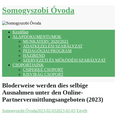
Skip
Somogyszobi Óvoda
to
content
Kezdőlap
ALAPDOKUMENTUMOK
MUNKATERV 2020/2021
ADATKEZELÉSI SZABÁLYZAT
PEDAGÓGIAI PROGRAM
HÁZIREND
SZERVEZETI ÉS MŰKÖDÉSI SZABÁLYZAT
CSOPORTJAINK
CSIPERKE CSOPORT
KISVIRÁG CSOPORT
Bloderweise werden dies selbige
Ausnahmen unter den Online-
Partnervermittlungsangeboten (2023)
Somogyszobi Óvoda
2023-02-03
2023-02-03
Egyéb