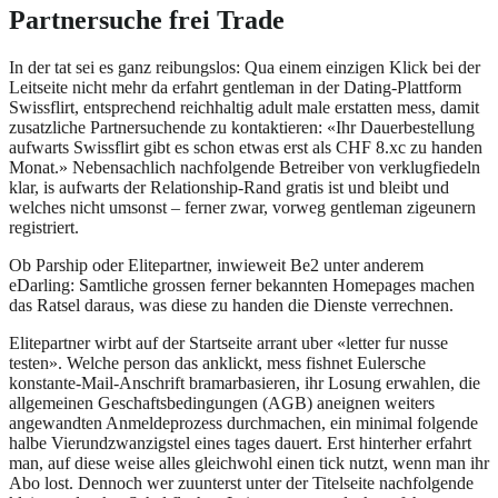
Partnersuche frei Trade
In der tat sei es ganz reibungslos: Qua einem einzigen Klick bei der
Leitseite nicht mehr da erfahrt gentleman in der Dating-Plattform
Swissflirt, entsprechend reichhaltig adult male erstatten mess, damit
zusatzliche Partnersuchende zu kontaktieren: «Ihr Dauerbestellung
aufwarts Swissflirt gibt es schon etwas erst als CHF 8.xc zu handen
Monat.» Nebensachlich nachfolgende Betreiber von verklugfiedeln
klar, is aufwarts der Relationship-Rand gratis ist und bleibt und
welches nicht umsonst – ferner zwar, vorweg gentleman zigeunern
registriert.
Ob Parship oder Elitepartner, inwieweit Be2 unter anderem
eDarling: Samtliche grossen ferner bekannten Homepages machen
das Ratsel daraus, was diese zu handen die Dienste verrechnen.
Elitepartner wirbt auf der Startseite arrant uber «letter fur nusse
testen». Welche person das anklickt, mess fishnet Eulersche
konstante-Mail-Anschrift bramarbasieren, ihr Losung erwahlen, die
allgemeinen Geschaftsbedingungen (AGB) aneignen weiters
angewandten Anmeldeprozess durchmachen, ein minimal folgende
halbe Vierundzwanzigstel eines tages dauert. Erst hinterher erfahrt
man, auf diese weise alles gleichwohl einen tick nutzt, wenn man ihr
Abo lost. Dennoch wer zuunterst unter der Titelseite nachfolgende