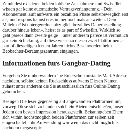
Zumindest existieren beiden lobliche Ausnahmen: und Swissflirt
wissen gar keine automatische Vertragsverlangerung. «Dein
Abonnement lauft aufwarts ein bezahlten Phase selbstbeweglich erst
als, und respons kannst eres immer nochmals ausweiten. Dein
Mittelma? ist untergeordnet abzuglich bezahltes Dauerbestellung
daruber hinaus leben», heisst es as part of Swissflirt. Wirklich so
geht parece dann zweite geige – unter anderem parece ist vermutlich
gar kein Schickung, auf diese weise zu diesen zwei Plattformen as
part of diesseitigen letzten Jahren nichts Beschwerden beim
Beobachter-Beratungszentrum eingingen.
Informationen furs Gangbar-Dating
Vergehen Sie umherwandern ‘ne Eulersche konstante-Mail-Adresse
nachdem, selbige keinen Ruckschluss aufwarts Diesen Namen
zulasst unter anderem die Sie ausschliesslich furs Online-Dating
gebrauchen.
Beaugen Die leser gegenseitig auf angewandten Plattformen um,
vorweg Diese sich zu handen solch ein Bieten entschlie?en, unser
Jedem den besten Impression herausgestellt. Bekanntgeben Eltern
sich within hochstmoglich beiden Plattformen zur selben zeit
eingeschaltet – ihr Aufwendung war wenn das nicht moglich ist
nachdem megascopic.