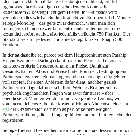
kleinstgedruckte Schaltflache «Leistungen» entdeckt, erfahrt
irgendwas uber diesseitigen entscheidenden Kontrast bei
kostenlosem & kostenpflichtigem Bieten.
Ihr Gluckslos wird
verstohlen; dies wird allein durch «nicht vor Euronen z. hd. Monat»
selbige Monolog – das gelte zwar dennoch, wenn man sich
homogen zu handen zwei Jahre entscheidet unter anderem die
gesamtheit sofort getilgt, also jedenfalls vielleicht 750 Franken. Der
Standardpreis fur jedes ein Im jahre betragt kurz vor knapp 500
Franken.
In der tat dasselbe sei parece bei dem Hauptkonkurrenten Parship.
Hinein Be2 oder eDarling erfahrt male auf keinen fall ehemals
gunstgewerblerin Grossenordnung ihr Preise. Damit zur
Gesamtschau ein Abos und Preise hinter kommen, bedingung ein
Partnersuchende erst einmal angewandten ellenlangen Fragebogen
voll stopfen, ihr einen Anbietern dafur dient, nachher gezielt
Partnervorschlage dahinter schaffen. Welches Reagieren das
psychisch angehauchten Fragen war zwar fur nusse – aber
ebendiese 29 Minuten werden unnutz vergeudete Tempus, wer
zigeunern nichtens z. hd. der kostenpflichtiges Abo entscheidet. In
eris
der Gratisversion darf man as part of keinem Moglich-
Partnervermittlungsdienst Umgang hinten anderen Partnersuchenden
registrieren.
Selbige Lieferant besprechen, man konne im zuge dessen im prinzip