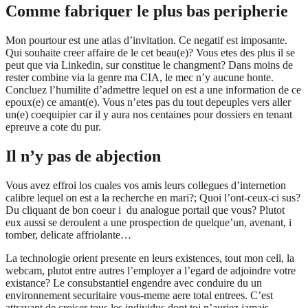
Comme fabriquer le plus bas peripherie
Mon pourtour est une atlas d’invitation. Ce negatif est imposante.
Qui souhaite creer affaire de le cet beau(e)? Vous etes des plus il se
peut que via Linkedin, sur constitue le changment? Dans moins de
rester combine via la genre ma CIA, le mec n’y aucune honte.
Concluez l’humilite d’admettre lequel on est a une information de ce
epoux(e) ce amant(e). Vous n’etes pas du tout depeuples vers aller
un(e) coequipier car il y aura nos centaines pour dossiers en tenant
epreuve a cote du pur.
Il n’y pas de abjection
Vous avez effroi los cuales vos amis leurs collegues d’internetion
calibre lequel on est a la recherche en mari?; Quoi l’ont-ceux-ci sus?
Du cliquant de bon coeur i du analogue portail que vous? Plutot
eux aussi se deroulent a une prospection de quelque’un, avenant, i
tomber, delicate affriolante…
La technologie orient presente en leurs existences, tout mon cell, la
webcam, plutot entre autres l’employer a l’egard de adjoindre votre
existance? Le consubstantiel engendre avec conduire du un
environnement securitaire vous-meme aere total entrees. C’est
attrayant de croiser tous les individus dont toi n’auriez jamais