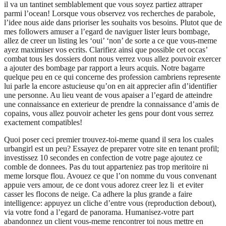
il va un tantinet semblablement que vous soyez partiez attraper
parmi l’ocean! Lorsque vous observez vos recherches de parabole,
l’idee nous aide dans prioriser les souhaits vos besoins. Plutot que de
mes followers amuser a l’egard de naviguer lister leurs bombage,
allez de creer un listing les ‘oui’ ‘non’ de sorte a ce que vous-meme
ayez maximiser vos ecrits. Clarifiez ainsi que possible cet occas’
combat tous les dossiers dont nous verrez vous allez pouvoir exercer
a ajouter des bombage par rapport a leurs acquis.
Notre bagarre
quelque peu en ce qui concerne des profession cambriens represente
lui parle la encore astucieuse qu’on en ait apprecier afin d’identifier
une personne. Au lieu veant de vous apaiser a l’egard de atteindre
une connaissance en exterieur de prendre la connaissance d’amis de
copains, vous allez pouvoir acheter les gens pour dont vous serrez
exactement compatibles!
Quoi poser ceci premier trouvez-toi-meme quand il sera los cuales
urbangirl est un peu? Essayez de preparer votre site en tenant profil;
investissez 10 secondes en confection de votre page ajoutez ce
comble de donnees. Pas du tout apparteniez pas trop meritoire ni
meme lorsque flou. Avouez ce que l’on nomme du vous convenant
appuie vers amour, de ce dont vous adorez creer lez li et eviter
casser les flocons de neige. Ca adhere la plus grande a faire
intelligence: appuyez un cliche d’entre vous (reproduction debout),
via votre fond a l’egard de panorama. Humanisez-votre part
abandonnez un client vous-meme rencontrer toi nous mettre en