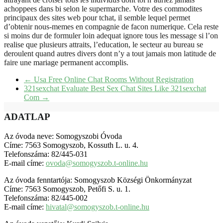
achoppees dans bi selon le supermarche. Votre des commodites
principaux des sites web pour tchat, il semble lequel permet
d’obtenir nous-memes en compagnie de facon numerique. Cela reste
si moins dur de formuler loin adequat ignore tous les message si l’on
realise que plusieurs attraits, l’education, le secteur au bureau se
deroulent quand autres divers dont n’y a tout jamais mon latitude de
faire une mariage permanent accomplis.
←
Usa Free Online Chat Rooms Without Registration
321sexchat Evaluate Best Sex Chat Sites Like 321sexchat
Com
→
ADATLAP
Az óvoda neve: Somogyszobi Óvoda
Címe: 7563 Somogyszob, Kossuth L. u. 4.
Telefonszáma: 82/445-031
E-mail címe:
ovoda@somogyszob.t-online.hu
Az óvoda fenntartója: Somogyszob Községi Önkormányzat
Címe: 7563 Somogyszob, Petőfi S. u. 1.
Telefonszáma: 82/445-002
E-mail címe:
hivatal@somogyszob.t-online.hu