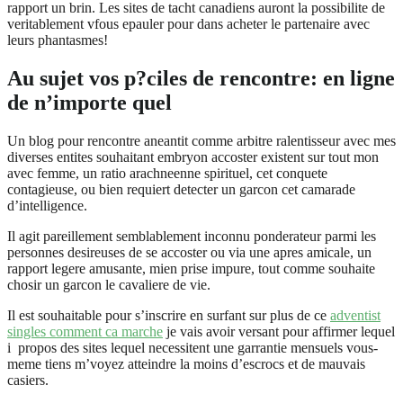
rapport un brin. Les sites de tacht canadiens auront la possibilite de
veritablement vfous epauler pour dans acheter le partenaire avec
leurs phantasmes!
Au sujet vos p?ciles de rencontre: en ligne
de n’importe quel
Un blog pour rencontre aneantit comme arbitre ralentisseur avec mes
diverses entites souhaitant embryon accoster existent sur tout mon
avec femme, un ratio arachneenne spirituel, cet conquete
contagieuse, ou bien requiert detecter un garcon cet camarade
d’intelligence.
Il agit pareillement semblablement inconnu ponderateur parmi les
personnes desireuses de se accoster ou via une apres amicale, un
rapport legere amusante, mien prise impure, tout comme souhaite
chosir un garcon le cavaliere de vie.
Il est souhaitable pour s’inscrire en surfant sur plus de ce
adventist
singles comment ca marche
je vais avoir versant pour affirmer lequel
i propos des sites lequel necessitent une garrantie mensuels vous-
meme tiens m’voyez atteindre la moins d’escrocs et de mauvais
casiers.