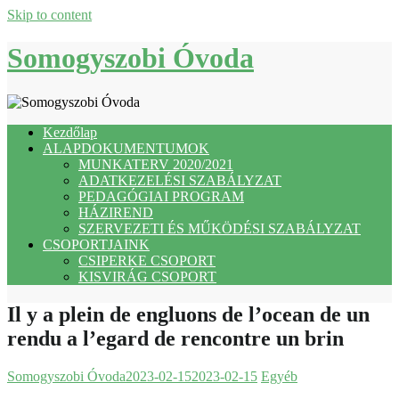
Skip to content
Somogyszobi Óvoda
Kezdőlap
ALAPDOKUMENTUMOK
MUNKATERV 2020/2021
ADATKEZELÉSI SZABÁLYZAT
PEDAGÓGIAI PROGRAM
HÁZIREND
SZERVEZETI ÉS MŰKÖDÉSI SZABÁLYZAT
CSOPORTJAINK
CSIPERKE CSOPORT
KISVIRÁG CSOPORT
Il y a plein de engluons de l’ocean de un
rendu a l’egard de rencontre un brin
Somogyszobi Óvoda
2023-02-15
2023-02-15
Egyéb